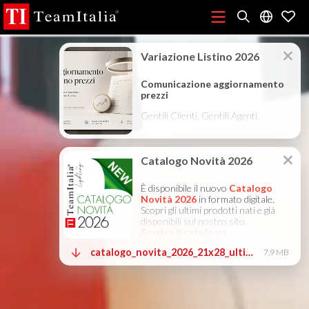
R
Listino Prezzi - 2026
Catalogo Novità 2026
DECORATIVE
(513K)
(8M)
CATALOGUE 2025
TECHNICAL CATALOGUE 2025
(12M)
(10M)
COMPANY PROFILE ITA
COMPANY PROFILE GB
COMPANY
(3M)
(3M)
PROFILE DE
StarTeam 1 (introduzione)
StarTeam 2
(3M)
(16M)
(prodotto)
★Istruzioni Touch-Dim e Sincronizzazione
(15M)
(110K)