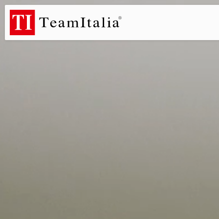
R
Listino Prezzi - 2026
Catalogo Novità 2026
DECORATIVE C
(513K)
(8M)
DE
StarTeam 1 (introduzione)
StarTeam 2 (prodotto)
★I
(3M)
(16M)
(15M)