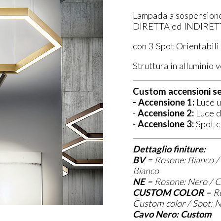
Lampada a sospension
DIRETTA ed INDIRET
con 3 Spot Orientabili 
Struttura in alluminio 
Custom accensioni s
- Accensione 1:
Luce u
-
Accensione 2:
Luce d
-
Accensione 3:
Spot c
Dettaglio finiture:
BV
=
Rosone: Bianc
o /
Bianco
NE
=
Rosone: Nero / C
CUSTOM COLOR
=
Ro
Custom color / Spot: 
Cavo Nero: Custom