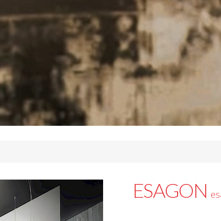
ESAGON
es