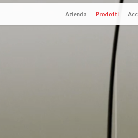
Azienda
Prodotti
Acc
ATALOGUE 2025
TECHNICAL CATALOGUE 2025
COMPANY 
(12M)
(10M)
struzioni Touch-Dim e Sincronizzazione
(110K)