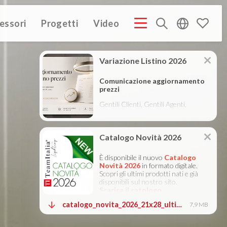
essori
Progetti
Video
PROFILE ITA
COMPANY PROFILE GB
COMPANY PROFILE
(3M)
(3M)