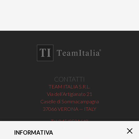
CONTATTI
TEAM ITALIA S.R.L.
Via dell’Artigianato 21
Caselle di Sommacampagna
37066 VERONA — ITALY
Tel 045/8581640
Fax 045/8581650
INFORMATIVA
×
info@teamitaliailluminazione.it