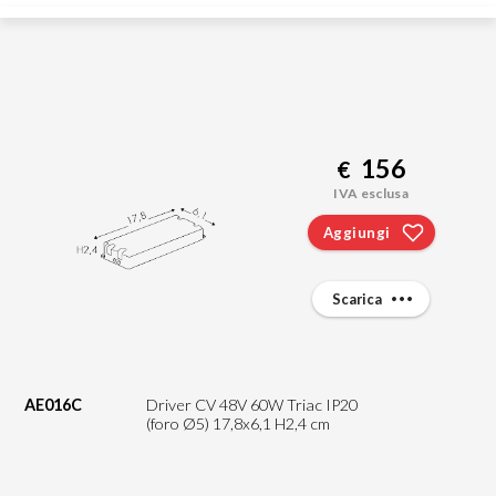
156
€
IVA esclusa
Aggiungi
Scarica
AE016C
Driver CV 48V 60W Triac IP20
(foro Ø5) 17,8x6,1 H2,4 cm