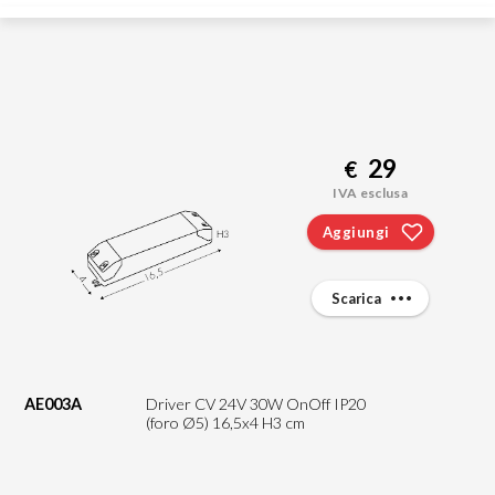
29
€
IVA esclusa
Aggiungi
Scarica
AE003A
Driver CV 24V 30W OnOff IP20
(foro Ø5) 16,5x4 H3 cm