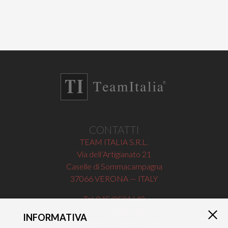
CONTATTI
TEAM ITALIA S.R.L.
Via dell’Artigianato 21
Caselle di Sommacampagna
37066 VERONA — ITALY
Tel 045/8581640
Fax 045/8581650
INFORMATIVA
×
info@teamitaliailluminazione.it