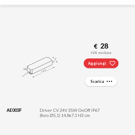
28
€
IVA esclusa
Aggiungi
Scarica
AE003F
Driver CV 24V 35W OnOff IP67
(foro Ø5,1) 14,8x7,1 H3 cm