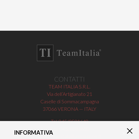
CONTATTI
TEAM ITALIA S.R.L.
Via dell’Artigianato 21
Caselle di Sommacampagna
37066 VERONA — ITALY
Tel 045/8581640
Fax 045/8581650
INFORMATIVA
×
info@teamitaliailluminazione.it