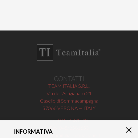
CONTATTI
TEAM ITALIA S.R.L.
Via dell’Artigianato 21
Caselle di Sommacampagna
37066 VERONA — ITALY
Tel 045/8581640
Fax 045/8581650
INFORMATIVA
×
info@teamitaliailluminazione.it