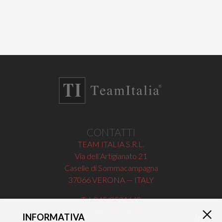
CONTATTI
TEAM ITALIA S.R.L.
Via dell’Artigianato 21
Caselle di Sommacampagna
37066 VERONA — ITALY
Tel 045/8581640
Fax 045/8581650
INFORMATIVA
×