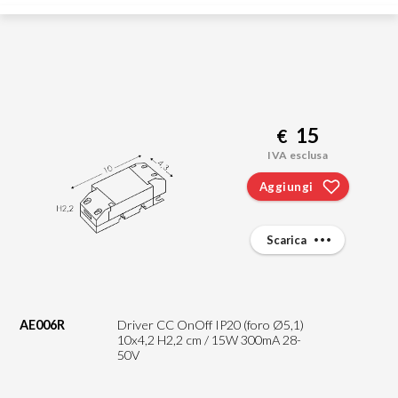
15
€
IVA esclusa
Aggiungi
Scarica
AE006R
Driver CC OnOff IP20 (foro Ø5,1)
10x4,2 H2,2 cm / 15W 300mA 28-
50V