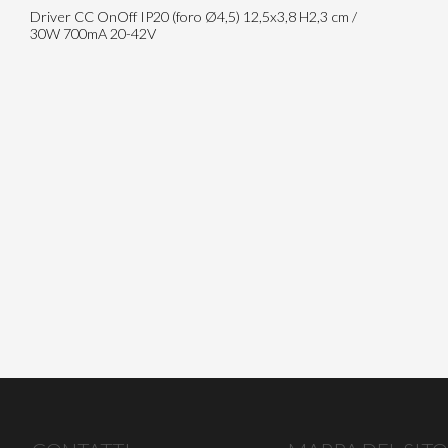
Driver CC OnOff IP20 (foro Ø4,5) 12,5x3,8 H2,3 cm /
30W 700mA 20-42V