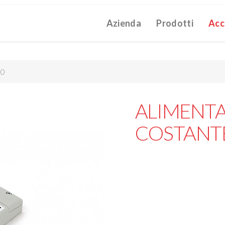
Azienda
Prodotti
Acc
ATALOGUE 2025
TECHNICAL CATALOGUE 2025
COMPANY 
(12M)
(10M)
struzioni Touch-Dim e Sincronizzazione
(110K)
20
ALIMENTA
COSTANT