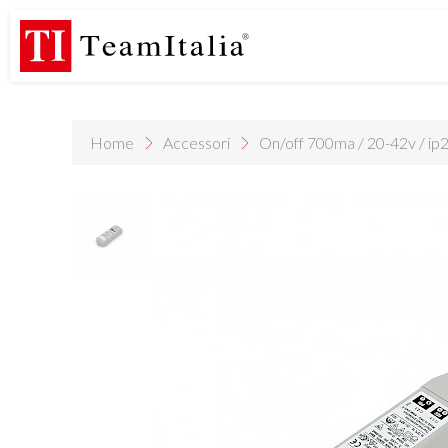
R
Listino Prezzi - 2026
Catalogo Novità 2026
DECORATIVE C
(513K)
(8M)
DE
StarTeam 1 (introduzione)
StarTeam 2 (prodotto)
★I
(3M)
(16M)
(15M)
Home
Accessori
On/off 700ma / 20-42v / ip