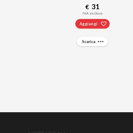
31
€
IVA esclusa
Aggiungi
Scarica