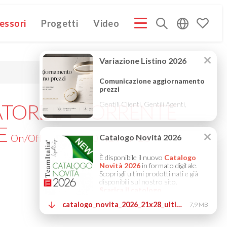
essori
Progetti
Video
PROFILE ITA
COMPANY PROFILE GB
COMPANY PROFILE
(3M)
(3M)
TORE IN CORRENTE
E
On/Off 700mA / 20-42V / IP20