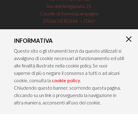
Via dell’Artigianato 21
Caselle di Sommacampagna
37066 VERONA — ITALY
Tel 045/8581640
INFORMATIVA
Fax 045/8581650
×
info@teamitaliailluminazione.it
Questo sito o gli strumenti terzi da questo utilizzati si
PEC teamitaliasrl@gigapec.it
avvalgono di cookie necessari al funzionamento ed utili
alle finalità illustrate nella cookie policy. Se vuoi
saperne di più o negare il consenso a tutti o ad alcuni
NOTE LEGALI
cookie, consulta la
cookie policy
.
P.IVA 02704210232
Chiudendo questo banner, scorrendo questa pagina,
C.F. 10368360151
cliccando su un link o proseguendo la navigazione in
altra maniera, acconsenti all’uso dei cookie.
Info legali &
Privacy policy