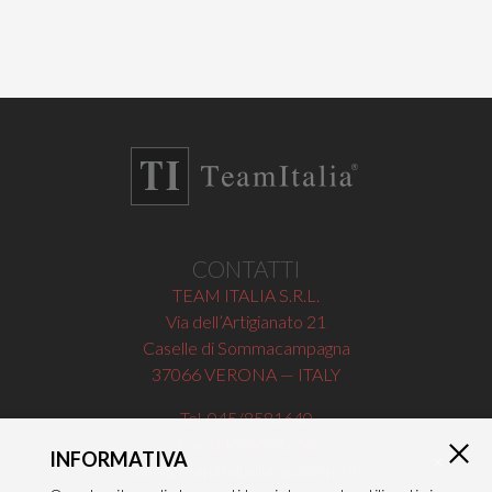
CONTATTI
TEAM ITALIA S.R.L.
Via dell’Artigianato 21
Caselle di Sommacampagna
37066 VERONA — ITALY
Tel 045/8581640
Fax 045/8581650
INFORMATIVA
×
info@teamitaliailluminazione.it