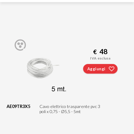
48
€
IVA esclusa
Aggiungi
AE09TR3X5
Cavo elettrico trasparente pvc 3
poli x 0,75 - Ø5,5 - 5mt