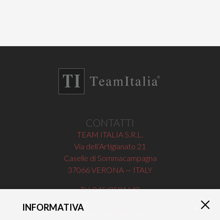
CONTATTI
TEAM ITALIA S.R.L.
Via dell’Artigianato 21
Caselle di Sommacampagna
37066 VERONA — ITALY
Tel 045/8581640
Fax 045/8581650
INFORMATIVA
×
info@teamitaliailluminazione.it