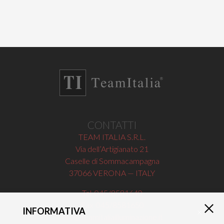
CONTATTI
TEAM ITALIA S.R.L.
Via dell’Artigianato 21
Caselle di Sommacampagna
37066 VERONA — ITALY
Tel 045/8581640
Fax 045/8581650
INFORMATIVA
×
info@teamitaliailluminazione.it