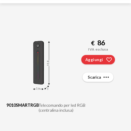
86
€
IVA esclusa
Aggiungi
Scarica
9010SMARTRGB
Telecomando per led RGB
(centralina inclusa)