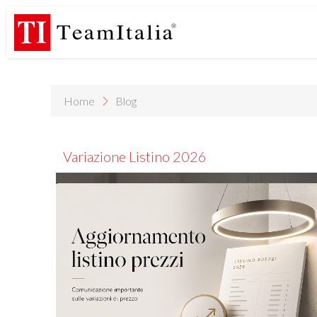
R
Listino Prezzi - 2026
Catalogo Novità 2026
DECORATIVE C
(513K)
(8M)
DE
StarTeam 1 (introduzione)
StarTeam 2 (prodotto)
★I
(3M)
(16M)
(15M)
Home
Blog
Variazione Listino 2026