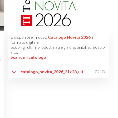
È disponibile il nuovo
Catalogo Novità 2026
in
formato digitale.
Scopri gli ultimi prodotti nati e già disponibili sul nostro
sito.
Scarica il catologo
à
catalogo_novita_2026_21x28_ultima_versione_low_sito.pdf
7,9 MB