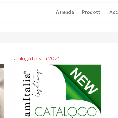
Azienda
Prodotti
Acc
ATALOGUE 2025
TECHNICAL CATALOGUE 2025
COMPANY 
(12M)
(10M)
struzioni Touch-Dim e Sincronizzazione
(110K)
Catalogo Novità 2026