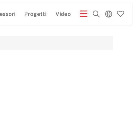
essori
Progetti
Video
PROFILE ITA
COMPANY PROFILE GB
COMPANY PROFILE
(3M)
(3M)