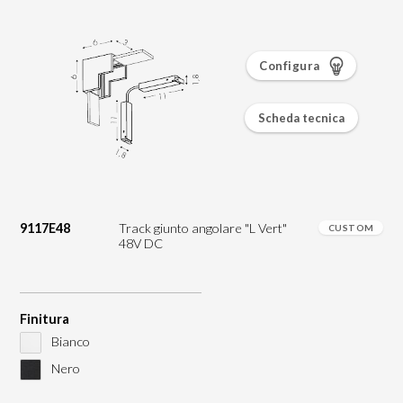
Configura
Scheda tecnica
9117E48
Track giunto angolare "L Vert"
CUSTOM
48V DC
Finitura
Bianco
Nero