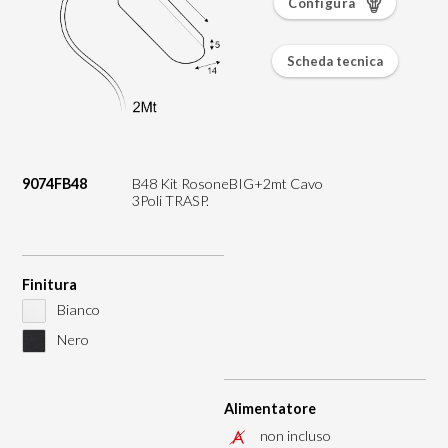
Configura
Scheda tecnica
9074FB48
B48 Kit RosoneBIG+2mt Cavo
3Poli TRASP.
Finitura
Bianco
Nero
Alimentatore
non incluso