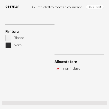
9117P48
Giunto elettro meccanico lineare
CUSTOM
Finitura
Bianco
Nero
Alimentatore
non incluso