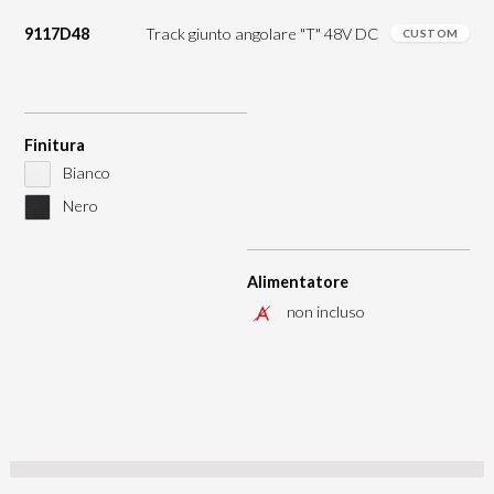
9117D48
Track giunto angolare "T" 48V DC
CUSTOM
Finitura
Bianco
Nero
Alimentatore
non incluso