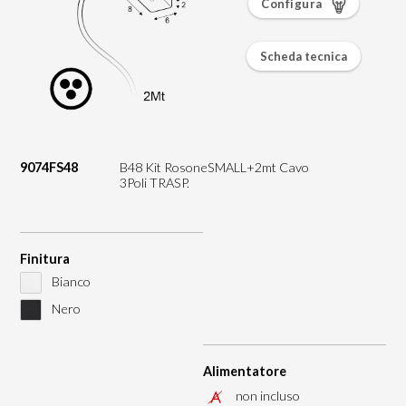
Configura
Scheda tecnica
9074FS48
B48 Kit RosoneSMALL+2mt Cavo
3Poli TRASP.
Finitura
Bianco
Nero
Alimentatore
non incluso