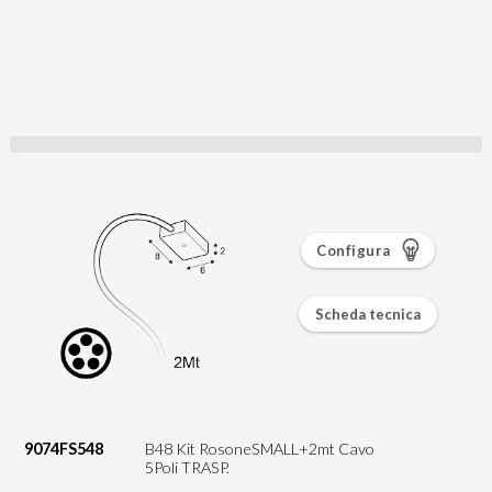
Configura
Scheda tecnica
9074FS548
B48 Kit RosoneSMALL+2mt Cavo
5Poli TRASP.