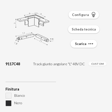
Configura
Scheda tecnica
Scarica
9117C48
Track giunto angolare "L" 48V DC
CUSTOM
Finitura
Bianco
Nero