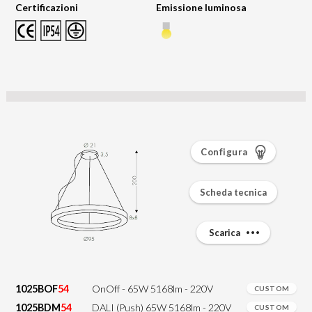
Certificazioni
Emissione luminosa
Configura
Scheda tecnica
Scarica
1025BOF
54
OnOff - 65W 5168lm - 220V
CUSTOM
1025BDM
54
DALI (Push) 65W 5168lm - 220V
CUSTOM