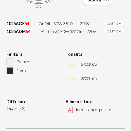
1025AOF
54
OnOff - 50W 3810lm - 220V
CUSTOM
1025ADM
54
DALI(Push) 50W 3810lm - 220V
CUSTOM
Finitura
Tonalità
Bianco
2700K (A)
Nero
3000K (B)
Diffusore
Alimentatore
Opale (E2)
incluso incorporato