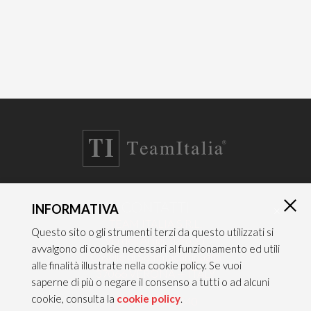
CONTATTI
INFORMATIVA
×
TEAM ITALIA S.R.L.
Questo sito o gli strumenti terzi da questo utilizzati si
Via dell’Artigianato 21
avvalgono di cookie necessari al funzionamento ed utili
Caselle di Sommacampagna
alle finalità illustrate nella cookie policy. Se vuoi
37066 VERONA — ITALY
saperne di più o negare il consenso a tutti o ad alcuni
cookie, consulta la
cookie policy
.
Tel 045/8581640