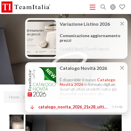
R
Listino Prezzi - 2026
Catalogo Novità 2026
DECORATIVE
(513K)
(8M)
CATALOGUE 2025
TECHNICAL CATALOGUE 2025
(12M)
(10M)
COMPANY PROFILE ITA
COMPANY PROFILE GB
COMPANY
(3M)
(3M)
PROFILE DE
StarTeam 1 (introduzione)
StarTeam 2
(3M)
(16M)
(prodotto)
★Istruzioni Touch-Dim e Sincronizzazione
(15M)
(110K)
Home
Prodotti
Bellai outdoor