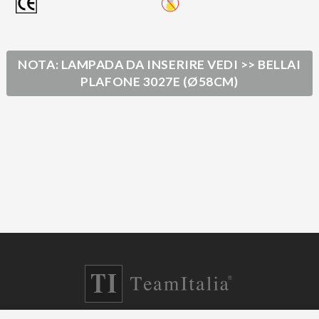
NOTA: LAMPADA DA INSERIRE VEDI >> BELLAI
PLAFONE 3027E (Ø58CM)