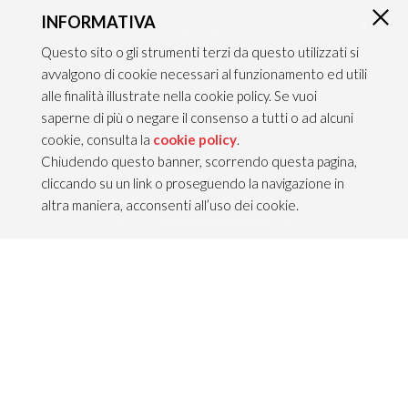
INFORMATIVA
×
CONTATTI
Questo sito o gli strumenti terzi da questo utilizzati si
TEAM ITALIA S.R.L.
avvalgono di cookie necessari al funzionamento ed utili
Via dell’Artigianato 21
alle finalità illustrate nella cookie policy. Se vuoi
Caselle di Sommacampagna
saperne di più o negare il consenso a tutti o ad alcuni
37066 VERONA — ITALY
cookie, consulta la
cookie policy
.
Tel 045/8581640
Chiudendo questo banner, scorrendo questa pagina,
Fax 045/8581650
cliccando su un link o proseguendo la navigazione in
info@teamitaliailluminazione.it
altra maniera, acconsenti all’uso dei cookie.
PEC teamitaliasrl@gigapec.it
NOTE LEGALI
P.IVA 02704210232
C.F. 10368360151
Info legali &
Privacy policy