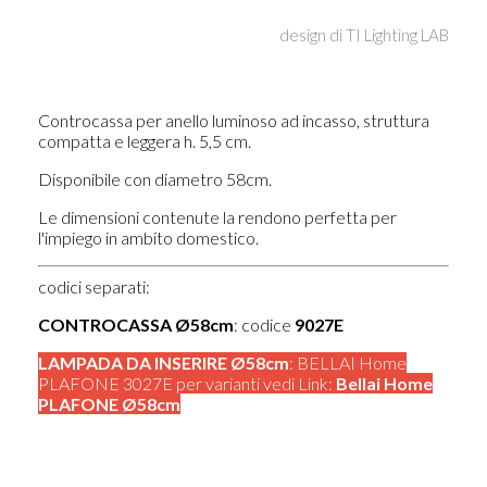
design di
TI Lighting LAB
Controcassa per anello luminoso ad incasso, struttura
compatta e leggera h. 5,5 cm.
Disponibile con diametro 58cm.
Le dimensioni contenute la rendono perfetta per
l'impiego in ambito domestico.
codici separati:
CONTROCASSA Ø58cm
: codice
9027E
LAMPADA DA INSERIRE Ø58cm
: BELLAI Home
PLAFONE 3027E per varianti vedi Link:
Bellai Home
PLAFONE Ø58cm