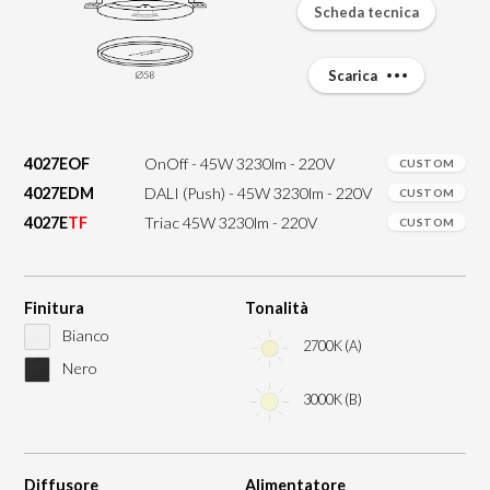
Scheda tecnica
Scarica
4027EOF
OnOff - 45W 3230lm - 220V
CUSTOM
4027EDM
DALI (Push) - 45W 3230lm - 220V
CUSTOM
4027E
TF
Triac 45W 3230lm - 220V
CUSTOM
Finitura
Tonalità
Bianco
2700K (A)
Nero
3000K (B)
Diffusore
Alimentatore