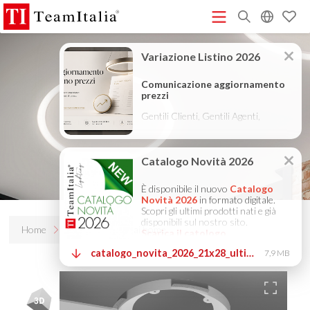
R
Listino Prezzi - 2026
Catalogo Novità 2026
DECORATIVE
(513K)
(8M)
CATALOGUE 2025
TECHNICAL CATALOGUE 2025
(12M)
(10M)
COMPANY PROFILE ITA
COMPANY PROFILE GB
COMPANY
(3M)
(3M)
PROFILE DE
StarTeam 1 (introduzione)
StarTeam 2
(3M)
(16M)
(prodotto)
★Istruzioni Touch-Dim e Sincronizzazione
(15M)
(110K)
Home
Prodotti
Bellai home