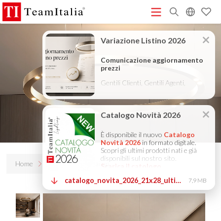
R
Listino Prezzi - 2026
Catalogo Novità 2026
DECORATIVE
(513K)
(8M)
CATALOGUE 2025
TECHNICAL CATALOGUE 2025
(12M)
(10M)
COMPANY PROFILE ITA
COMPANY PROFILE GB
COMPANY
(3M)
(3M)
PROFILE DE
StarTeam 1 (introduzione)
StarTeam 2
(3M)
(16M)
(prodotto)
★Istruzioni Touch-Dim e Sincronizzazione
(15M)
(110K)
Home
Prodotti
Bellai up