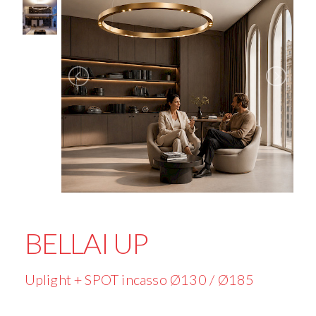
BELLAI UP
Uplight + SPOT incasso Ø130 / Ø185