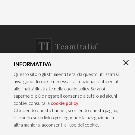
INFORMATIVA
×
CONTATTI
Questo sito o gli strumenti terzi da questo utilizzati si
TEAM ITALIA S.R.L.
avvalgono di cookie necessari al funzionamento ed utili
Via dell’Artigianato 21
alle finalità illustrate nella cookie policy. Se vuoi
Caselle di Sommacampagna
saperne di più o negare il consenso a tutti o ad alcuni
37066 VERONA — ITALY
cookie, consulta la
cookie policy
.
Chiudendo questo banner, scorrendo questa pagina,
Tel 045/8581640
cliccando su un link o proseguendo la navigazione in
Fax 045/8581650
altra maniera, acconsenti all’uso dei cookie.
info@teamitaliailluminazione.it
PEC teamitaliasrl@gigapec.it