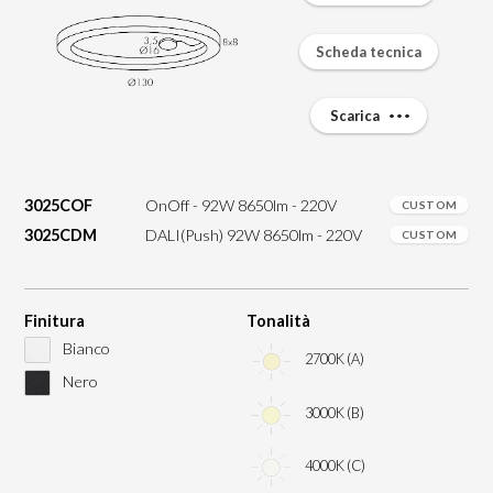
Scheda tecnica
Scarica
3025COF
OnOff - 92W 8650lm - 220V
CUSTOM
3025CDM
DALI(Push) 92W 8650lm - 220V
CUSTOM
Finitura
Tonalità
Bianco
2700K (A)
Nero
3000K (B)
4000K (C)