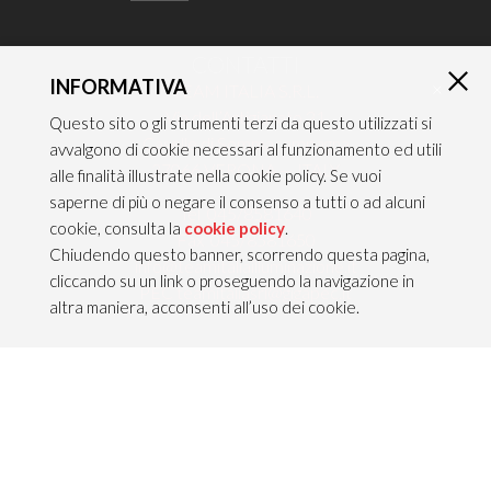
CONTATTI
INFORMATIVA
×
TEAM ITALIA S.R.L.
Via dell’Artigianato 21
Questo sito o gli strumenti terzi da questo utilizzati si
Caselle di Sommacampagna
avvalgono di cookie necessari al funzionamento ed utili
37066 VERONA — ITALY
alle finalità illustrate nella cookie policy. Se vuoi
saperne di più o negare il consenso a tutti o ad alcuni
Tel 045/8581640
cookie, consulta la
cookie policy
.
Fax 045/8581650
Chiudendo questo banner, scorrendo questa pagina,
info@teamitaliailluminazione.it
cliccando su un link o proseguendo la navigazione in
PEC teamitaliasrl@gigapec.it
altra maniera, acconsenti all’uso dei cookie.
NOTE LEGALI
P.IVA 02704210232
C.F. 10368360151
Info legali &