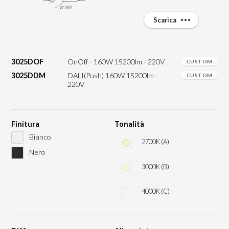
Scarica
3025DOF
OnOff - 160W 15200lm - 220V
CUSTOM
3025DDM
DALI(Push) 160W 15200lm -
CUSTOM
220V
Finitura
Tonalità
Bianco
2700K (A)
Nero
3000K (B)
4000K (C)