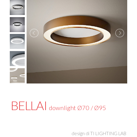
BELLAI
downlight Ø70 / Ø95
design di
TI LIGHTING LAB