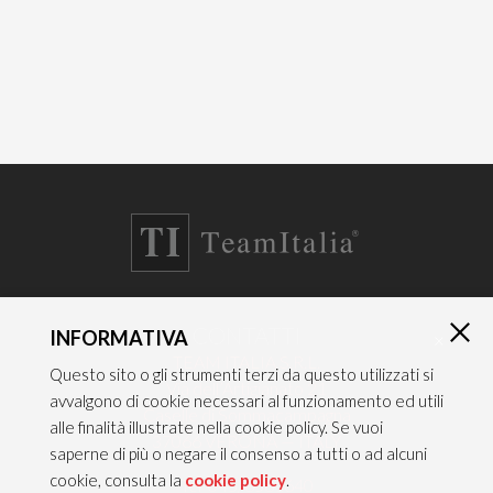
CONTATTI
INFORMATIVA
×
TEAM ITALIA S.R.L.
Questo sito o gli strumenti terzi da questo utilizzati si
Via dell’Artigianato 21
avvalgono di cookie necessari al funzionamento ed utili
Caselle di Sommacampagna
alle finalità illustrate nella cookie policy. Se vuoi
37066 VERONA — ITALY
saperne di più o negare il consenso a tutti o ad alcuni
cookie, consulta la
cookie policy
.
Tel 045/8581640