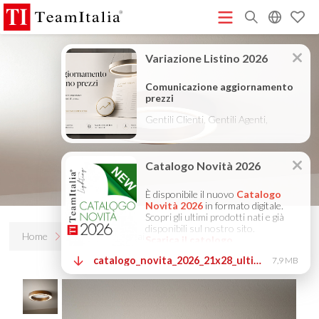
R
Listino Prezzi - 2026
Catalogo Novità 2026
DECORATIVE
(513K)
(8M)
CATALOGUE 2025
TECHNICAL CATALOGUE 2025
(12M)
(10M)
COMPANY PROFILE ITA
COMPANY PROFILE GB
COMPANY
(3M)
(3M)
PROFILE DE
StarTeam 1 (introduzione)
StarTeam 2
(3M)
(16M)
(prodotto)
★Istruzioni Touch-Dim e Sincronizzazione
(15M)
(110K)
Home
Prodotti
Bellai