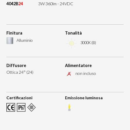
4042B
24
3W 360lm - 24VDC
Finitura
Tonalità
Alluminio
3000K (B)
Diffusore
Alimentatore
Ottica 24° (24)
non incluso
Certificazioni
Emissione luminosa