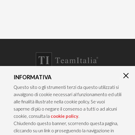
INFORMATIVA
×
CONTATTI
Questo sito o gli strumenti terzi da questo utilizzati si
TEAM ITALIA S.R.L.
avvalgono di cookie necessari al funzionamento ed utili
Via dell’Artigianato 21
alle finalità illustrate nella cookie policy. Se vuoi
Caselle di Sommacampagna
saperne di più o negare il consenso a tutti o ad alcuni
37066 VERONA — ITALY
cookie, consulta la
cookie policy
.
Chiudendo questo banner, scorrendo questa pagina,
Tel 045/8581640
cliccando su un link o proseguendo la navigazione in
Fax 045/8581650