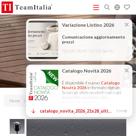
R
Listino Prezzi - 2026
Catalogo Novità 2026
DECORATIVE
(513K)
(8M)
CATALOGUE 2025
TECHNICAL CATALOGUE 2025
(12M)
(10M)
COMPANY PROFILE ITA
COMPANY PROFILE GB
COMPANY
(3M)
(3M)
PROFILE DE
StarTeam 1 (introduzione)
StarTeam 2
(3M)
(16M)
(prodotto)
★Istruzioni Touch-Dim e Sincronizzazione
(15M)
(110K)
Home
Prodotti
Dot