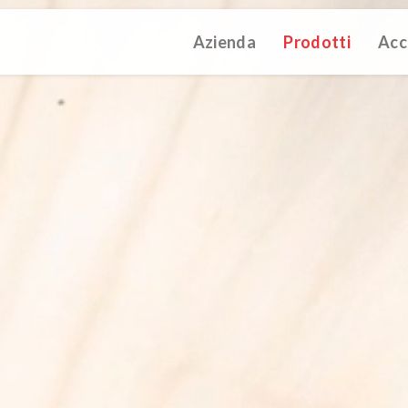
Azienda
Prodotti
Acc
ATALOGUE 2025
TECHNICAL CATALOGUE 2025
COMPANY 
(12M)
(10M)
struzioni Touch-Dim e Sincronizzazione
(110K)