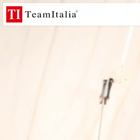
R
Listino Prezzi - 2026
Catalogo Novità 2026
DECORATIVE C
(513K)
(8M)
DE
StarTeam 1 (introduzione)
StarTeam 2 (prodotto)
★I
(3M)
(16M)
(15M)