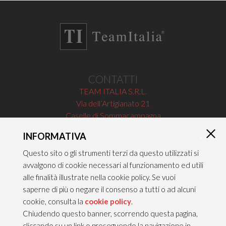
CONTATTI
TEAM ITALIA S.R.L.
Via dell’Artigianato 21
Caselle di Sommacampagna
37066 VERONA — ITALY
INFORMATIVA
×
Tel 045/8581640
Questo sito o gli strumenti terzi da questo utilizzati si
Fax 045/8581650
avvalgono di cookie necessari al funzionamento ed utili
info@teamitaliailluminazione.it
alle finalità illustrate nella cookie policy. Se vuoi
PEC teamitaliasrl@gigapec.it
saperne di più o negare il consenso a tutti o ad alcuni
cookie, consulta la
cookie policy
.
Chiudendo questo banner, scorrendo questa pagina,
NOTE LEGALI
cliccando su un link o proseguendo la navigazione in