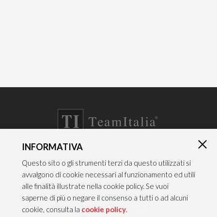
INFORMATIVA
×
CONTATTI
Questo sito o gli strumenti terzi da questo utilizzati si
TEAM ITALIA S.R.L.
avvalgono di cookie necessari al funzionamento ed utili
Via dell’Artigianato 21
alle finalità illustrate nella cookie policy. Se vuoi
Caselle di Sommacampagna
saperne di più o negare il consenso a tutti o ad alcuni
37066 VERONA — ITALY
cookie, consulta la
cookie policy
.