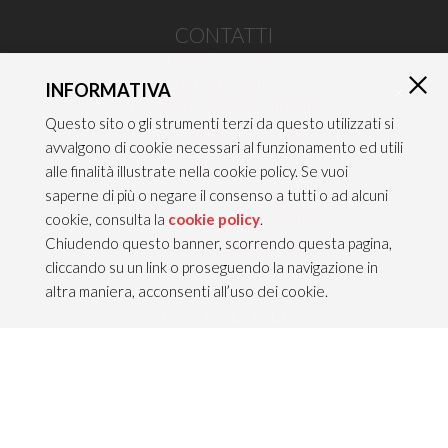
CONTATTI
TEAM ITALIA S.R.L.
Via dell’Artigianato 21
INFORMATIVA
×
Caselle di Sommacampagna
Questo sito o gli strumenti terzi da questo utilizzati si
37066 VERONA — ITALY
avvalgono di cookie necessari al funzionamento ed utili
Tel 045/8581640
alle finalità illustrate nella cookie policy. Se vuoi
Fax 045/8581650
saperne di più o negare il consenso a tutti o ad alcuni
info@teamitaliailluminazione.it
cookie, consulta la
cookie policy
.
PEC teamitaliasrl@gigapec.it
Chiudendo questo banner, scorrendo questa pagina,
cliccando su un link o proseguendo la navigazione in
altra maniera, acconsenti all’uso dei cookie.
NOTE LEGALI
P.IVA 02704210232
C.F. 10368360151
Info legali &
Privacy policy