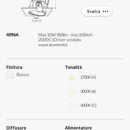
Scarica
4096A
Max 10W 900lm - max.500mA -
20VDC (Driver venduto
separatamente)
Finitura
Tonalità
Bianco
2700K (A)
3000K (B)
4000K (C)
Diffusore
Alimentatore