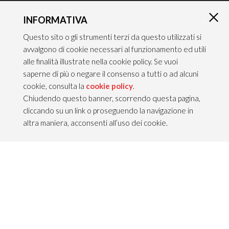
CONTATTI
INFORMATIVA
TEAM ITALIA S.R.L.
×
Via dell’Artigianato 21
Questo sito o gli strumenti terzi da questo utilizzati si
Caselle di Sommacampagna
avvalgono di cookie necessari al funzionamento ed utili
37066 VERONA — ITALY
alle finalità illustrate nella cookie policy. Se vuoi
saperne di più o negare il consenso a tutti o ad alcuni
Tel 045/8581640
cookie, consulta la
cookie policy
.
Fax 045/8581650
Chiudendo questo banner, scorrendo questa pagina,
info@teamitaliailluminazione.it
cliccando su un link o proseguendo la navigazione in
PEC teamitaliasrl@gigapec.it
altra maniera, acconsenti all’uso dei cookie.
NOTE LEGALI
P.IVA 02704210232
C.F. 10368360151
Info legali &
Privacy policy