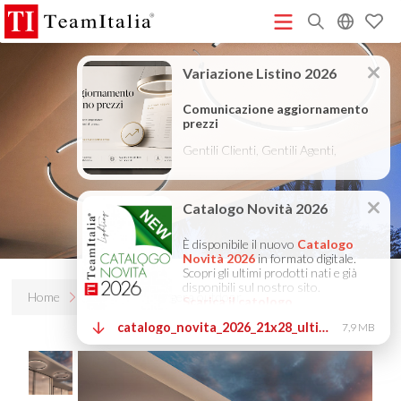
R
Listino Prezzi - 2026
Catalogo Novità 2026
DECORATIVE
(513K)
(8M)
CATALOGUE 2025
TECHNICAL CATALOGUE 2025
(12M)
(10M)
COMPANY PROFILE ITA
COMPANY PROFILE GB
COMPANY
(3M)
(3M)
PROFILE DE
StarTeam 1 (introduzione)
StarTeam 2
(3M)
(16M)
(prodotto)
★Istruzioni Touch-Dim e Sincronizzazione
(15M)
(110K)
Home
Prodotti
Leggera outdoor