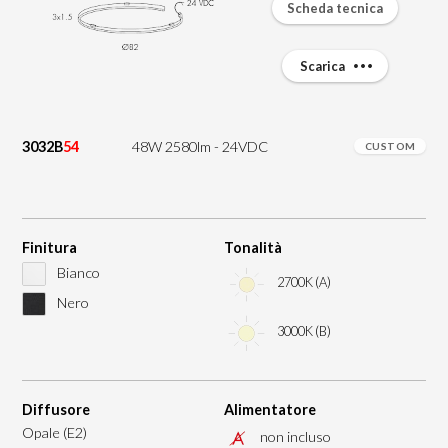
Scheda tecnica
Scarica
3032B
54
48W 2580lm - 24VDC
CUSTOM
Finitura
Tonalità
Bianco
2700K (A)
Nero
3000K (B)
Diffusore
Alimentatore
Opale (E2)
non incluso