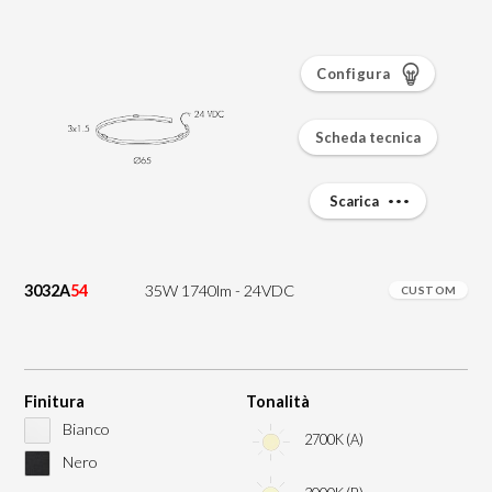
Configura
Scheda tecnica
Scarica
3032A
54
35W 1740lm - 24VDC
CUSTOM
Finitura
Tonalità
Bianco
2700K (A)
Nero