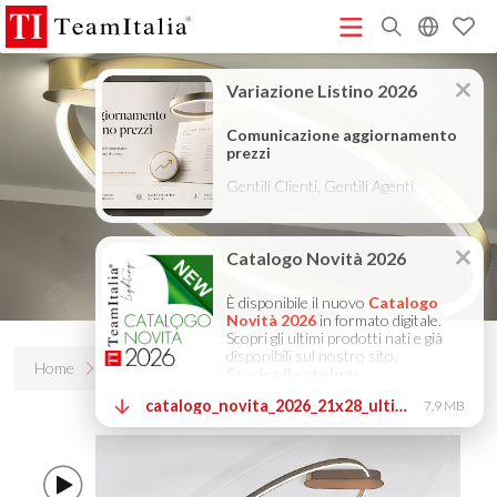
R
Listino Prezzi - 2026
Catalogo Novità 2026
DECORATIVE
(513K)
(8M)
CATALOGUE 2025
TECHNICAL CATALOGUE 2025
(12M)
(10M)
COMPANY PROFILE ITA
COMPANY PROFILE GB
COMPANY
(3M)
(3M)
PROFILE DE
StarTeam 1 (introduzione)
StarTeam 2
(3M)
(16M)
(prodotto)
★Istruzioni Touch-Dim e Sincronizzazione
(15M)
(110K)
Home
Prodotti
Leggera