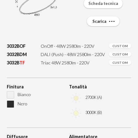
Scheda tecnica
Scarica
3032BOF
OnOff - 48W 2580lm - 220V
CUSTOM
3032BDM
DALI (Push) - 48W 2580lm - 220V
CUSTOM
3032B
TF
Triac 48W 2580lm - 220V
CUSTOM
Finitura
Tonalità
Bianco
2700K (A)
Nero
3000K (B)
Diffusore
Alimentatore