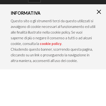
INFORMATIVA
×
CONTATTI
Questo sito o gli strumenti terzi da questo utilizzati si
TEAM ITALIA S.R.L.
avvalgono di cookie necessari al funzionamento ed utili
Via dell’Artigianato 21
alle finalità illustrate nella cookie policy. Se vuoi
Caselle di Sommacampagna
saperne di più o negare il consenso a tutti o ad alcuni
37066 VERONA — ITALY
cookie, consulta la
cookie policy
.
Tel 045/8581640
Chiudendo questo banner, scorrendo questa pagina,
Fax 045/8581650
cliccando su un link o proseguendo la navigazione in
info@teamitaliailluminazione.it
altra maniera, acconsenti all’uso dei cookie.
PEC teamitaliasrl@gigapec.it
NOTE LEGALI
P.IVA 02704210232
C.F. 10368360151
Info legali &