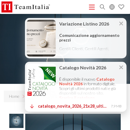
R
Listino Prezzi - 2026
Catalogo Novità 2026
DECORATIVE
(513K)
(8M)
CATALOGUE 2025
TECHNICAL CATALOGUE 2025
(12M)
(10M)
COMPANY PROFILE ITA
COMPANY PROFILE GB
COMPANY
(3M)
(3M)
PROFILE DE
StarTeam 1 (introduzione)
StarTeam 2
(3M)
(16M)
(prodotto)
★Istruzioni Touch-Dim e Sincronizzazione
(15M)
(110K)
Home
Prodotti
Licis