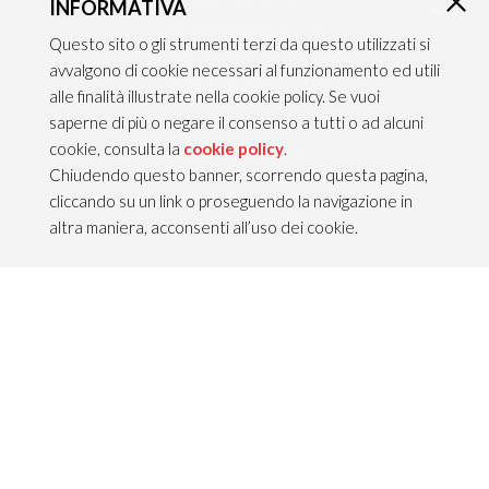
TEAM ITALIA S.R.L.
INFORMATIVA
×
Via dell’Artigianato 21
Questo sito o gli strumenti terzi da questo utilizzati si
Caselle di Sommacampagna
avvalgono di cookie necessari al funzionamento ed utili
37066 VERONA — ITALY
alle finalità illustrate nella cookie policy. Se vuoi
saperne di più o negare il consenso a tutti o ad alcuni
Tel 045/8581640
cookie, consulta la
cookie policy
.
Fax 045/8581650
Chiudendo questo banner, scorrendo questa pagina,
info@teamitaliailluminazione.it
cliccando su un link o proseguendo la navigazione in
PEC teamitaliasrl@gigapec.it
altra maniera, acconsenti all’uso dei cookie.
NOTE LEGALI
P.IVA 02704210232
C.F. 10368360151
Info legali &
Privacy policy