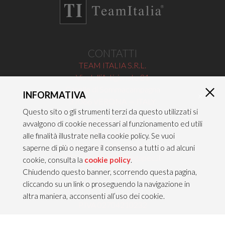
CONTATTI
TEAM ITALIA S.R.L.
Via dell’Artigianato 21
Caselle di Sommacampagna
INFORMATIVA
×
37066 VERONA — ITALY
Questo sito o gli strumenti terzi da questo utilizzati si
Tel 045/8581640
avvalgono di cookie necessari al funzionamento ed utili
Fax 045/8581650
alle finalità illustrate nella cookie policy. Se vuoi
info@teamitaliailluminazione.it
saperne di più o negare il consenso a tutti o ad alcuni
PEC teamitaliasrl@gigapec.it
cookie, consulta la
cookie policy
.
Chiudendo questo banner, scorrendo questa pagina,
cliccando su un link o proseguendo la navigazione in
NOTE LEGALI
altra maniera, acconsenti all’uso dei cookie.
P.IVA 02704210232
C.F. 10368360151