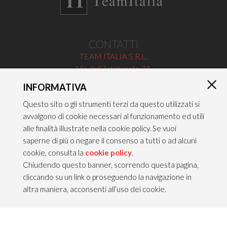
CONTATTI
TEAM ITALIA S.R.L.
Via dell’Artigianato 21
Caselle di Sommacampagna
INFORMATIVA
×
37066 VERONA — ITALY
Questo sito o gli strumenti terzi da questo utilizzati si
Tel 045/8581640
avvalgono di cookie necessari al funzionamento ed utili
Fax 045/8581650
alle finalità illustrate nella cookie policy. Se vuoi
info@teamitaliailluminazione.it
saperne di più o negare il consenso a tutti o ad alcuni
PEC teamitaliasrl@gigapec.it
cookie, consulta la
cookie policy
.
Chiudendo questo banner, scorrendo questa pagina,
cliccando su un link o proseguendo la navigazione in
NOTE LEGALI
altra maniera, acconsenti all’uso dei cookie.
P.IVA 02704210232
C.F. 10368360151