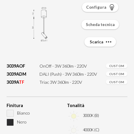
Configura
Scheda tecnica
Scarica
3039AOF
OnOff - 3W 360lm - 220V
CUSTOM
3039ADM
DALI (Push) - 3W 360lm - 220V
CUSTOM
3039A
TF
Triac 3W 360lm - 220V
CUSTOM
Finitura
Tonalità
Bianco
3000K (B)
Nero
4000K (C)