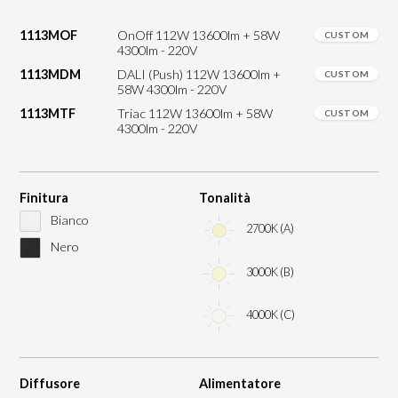
1113MOF
OnOff 112W 13600lm + 58W
CUSTOM
4300lm - 220V
1113MDM
DALI (Push) 112W 13600lm +
CUSTOM
58W 4300lm - 220V
1113MTF
Triac 112W 13600lm + 58W
CUSTOM
4300lm - 220V
Finitura
Tonalità
Bianco
2700K (A)
Nero
3000K (B)
4000K (C)
Diffusore
Alimentatore