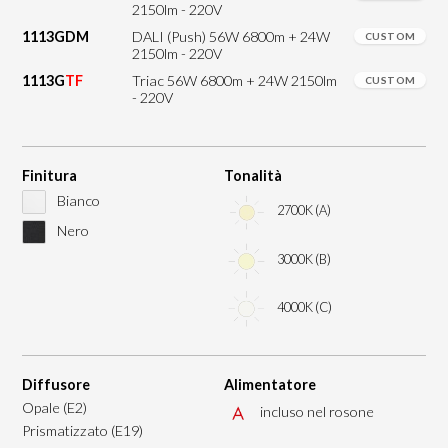
2150lm - 220V
1113GDM
DALI (Push) 56W 6800m + 24W
CUSTOM
2150lm - 220V
1113G
TF
Triac 56W 6800m + 24W 2150lm
CUSTOM
- 220V
Finitura
Tonalità
Bianco
2700K (A)
Nero
3000K (B)
4000K (C)
Diffusore
Alimentatore
Opale (E2)
incluso nel rosone
Prismatizzato (E19)