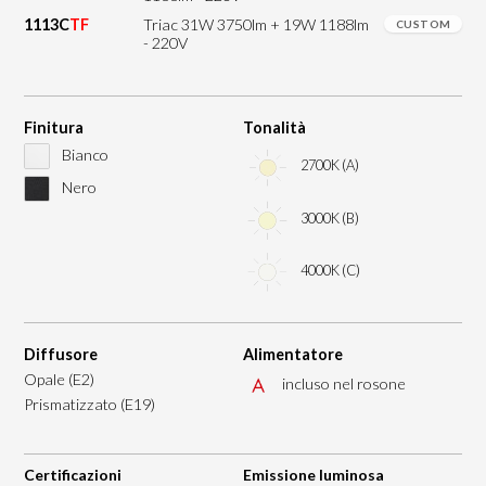
1113C
TF
Triac 31W 3750lm + 19W 1188lm
CUSTOM
- 220V
Finitura
Tonalità
Bianco
2700K (A)
Nero
3000K (B)
4000K (C)
Diffusore
Alimentatore
Opale (E2)
incluso nel rosone
Prismatizzato (E19)
Certificazioni
Emissione luminosa