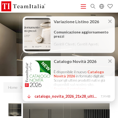
R
Listino Prezzi - 2026
Catalogo Novità 2026
DECORATIVE
(513K)
(8M)
CATALOGUE 2025
TECHNICAL CATALOGUE 2025
(12M)
(10M)
COMPANY PROFILE ITA
COMPANY PROFILE GB
COMPANY
(3M)
(3M)
PROFILE DE
StarTeam 1 (introduzione)
StarTeam 2
(3M)
(16M)
(prodotto)
★Istruzioni Touch-Dim e Sincronizzazione
(15M)
(110K)
Home
Prodotti
Myst