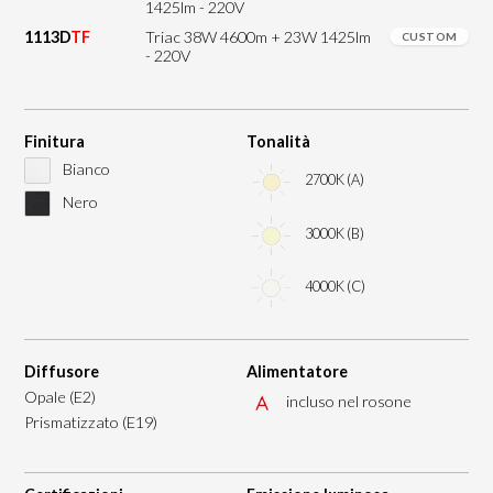
1425lm - 220V
1113D
TF
Triac 38W 4600m + 23W 1425lm
CUSTOM
- 220V
Finitura
Tonalità
Bianco
2700K (A)
Nero
3000K (B)
4000K (C)
Diffusore
Alimentatore
Opale (E2)
incluso nel rosone
Prismatizzato (E19)