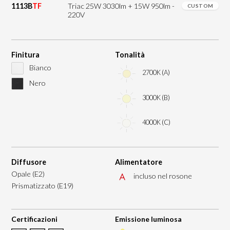
1113B
TF
Triac 25W 3030lm + 15W 950lm -
CUSTOM
220V
Finitura
Tonalità
Bianco
2700K (A)
Nero
3000K (B)
4000K (C)
Diffusore
Alimentatore
Opale (E2)
incluso nel rosone
Prismatizzato (E19)
Certificazioni
Emissione luminosa