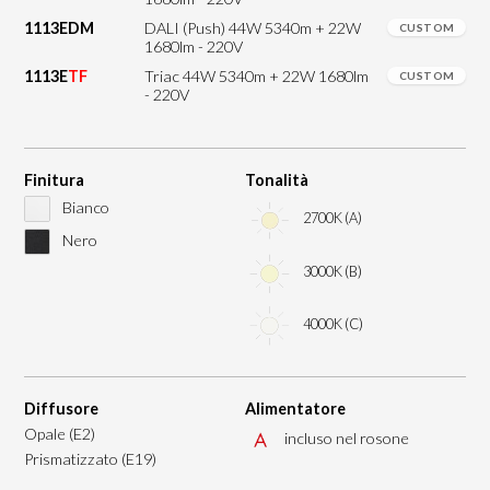
1113EDM
DALI (Push) 44W 5340m + 22W
CUSTOM
1680lm - 220V
1113E
TF
Triac 44W 5340m + 22W 1680lm
CUSTOM
- 220V
Finitura
Tonalità
Bianco
2700K (A)
Nero
3000K (B)
4000K (C)
Diffusore
Alimentatore
Opale (E2)
incluso nel rosone
Prismatizzato (E19)