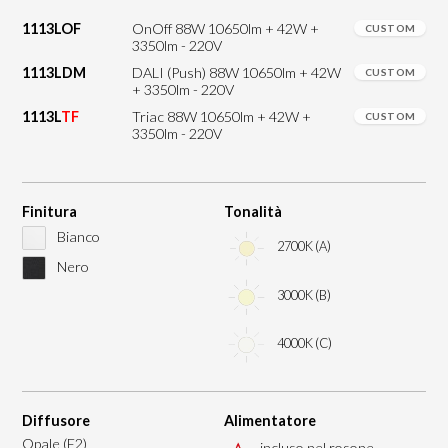
1113LOF
OnOff 88W 10650lm + 42W +
CUSTOM
3350lm - 220V
1113LDM
DALI (Push) 88W 10650lm + 42W
CUSTOM
+ 3350lm - 220V
1113L
TF
Triac 88W 10650lm + 42W +
CUSTOM
3350lm - 220V
Finitura
Tonalità
Bianco
2700K (A)
Nero
3000K (B)
4000K (C)
Diffusore
Alimentatore
Opale (E2)
incluso nel rosone