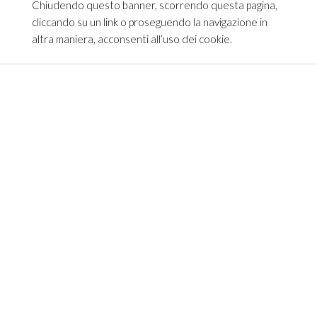
Chiudendo questo banner, scorrendo questa pagina,
cliccando su un link o proseguendo la navigazione in
altra maniera, acconsenti all’uso dei cookie.
CONTATTI
TEAM ITALIA S.R.L.
Via dell’Artigianato 21
Caselle di Sommacampagna
37066 VERONA — ITALY
Tel 045/8581640
Fax 045/8581650
info@teamitaliailluminazione.it