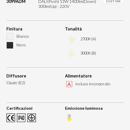
3099ADM
DALI(Push) 13W 1400lm(Down)
CUSTOM
300lm(Up) - 220V
Finitura
Tonalità
Bianco
2700K (A)
Nero
3000K (B)
Diffusore
Alimentatore
Opale (E2)
incluso incorporato
Certificazioni
Emissione luminosa