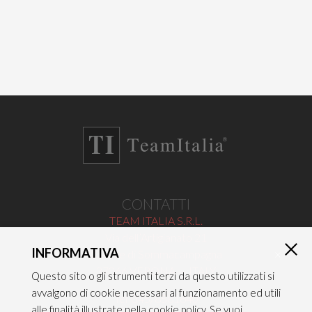
CONTATTI
TEAM ITALIA S.R.L.
Via dell’Artigianato 21
INFORMATIVA
Caselle di Sommacampagna
×
37066 VERONA — ITALY
Questo sito o gli strumenti terzi da questo utilizzati si
avvalgono di cookie necessari al funzionamento ed utili
Tel 045/8581640
alle finalità illustrate nella cookie policy. Se vuoi