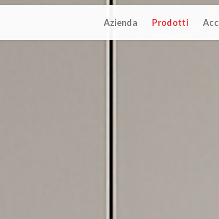
Azienda
Prodotti
Acc
ATALOGUE 2025
TECHNICAL CATALOGUE 2025
COMPANY 
(12M)
(10M)
struzioni Touch-Dim e Sincronizzazione
(110K)