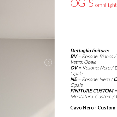
OGIS
omnilight
Dettaglio finiture:
BV
=
Rosone: Bianco /
Vetro: Opale
OV
=
Rosone: Nero /
C
Opale
NE
=
Rosone: Nero /
C
Opale
FINITURE CUSTOM
Montatura: Custom / V
Cavo Nero - Custom