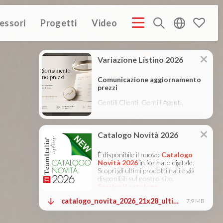
essori
Progetti
Video
PROFILE ITA
COMPANY PROFILE GB
COMPANY PROFILE
(3M)
(3M)