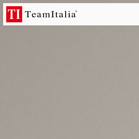
R
Listino Prezzi - 2026
Catalogo Novità 2026
DECORATIVE C
(513K)
(8M)
DE
StarTeam 1 (introduzione)
StarTeam 2 (prodotto)
★I
(3M)
(16M)
(15M)