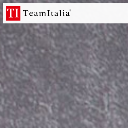
R
Listino Prezzi - 2026
Catalogo Novità 2026
DECORATIVE C
(513K)
(8M)
DE
StarTeam 1 (introduzione)
StarTeam 2 (prodotto)
★I
(3M)
(16M)
(15M)