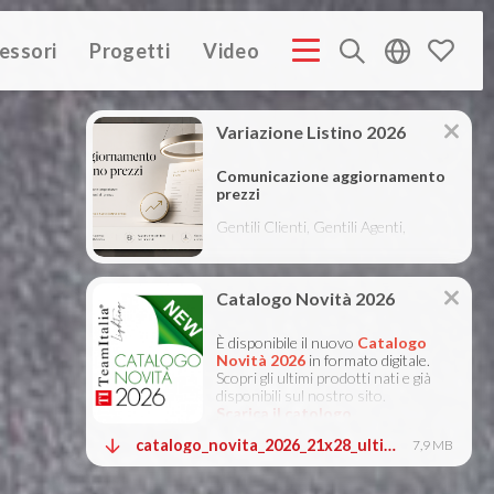
essori
Progetti
Video
PROFILE ITA
COMPANY PROFILE GB
COMPANY PROFILE
(3M)
(3M)