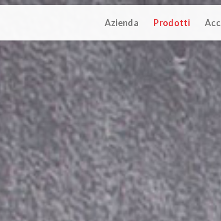
Azienda
Prodotti
Acc
ATALOGUE 2025
TECHNICAL CATALOGUE 2025
COMPANY 
(12M)
(10M)
struzioni Touch-Dim e Sincronizzazione
(110K)