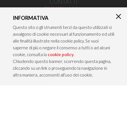
CONTATTI
TEAM ITALIA S.R.L.
Via dell’Artigianato 21
INFORMATIVA
×
Caselle di Sommacampagna
Questo sito o gli strumenti terzi da questo utilizzati si
37066 VERONA — ITALY
avvalgono di cookie necessari al funzionamento ed utili
Tel 045/8581640
alle finalità illustrate nella cookie policy. Se vuoi
Fax 045/8581650
saperne di più o negare il consenso a tutti o ad alcuni
info@teamitaliailluminazione.it
cookie, consulta la
cookie policy
.
PEC teamitaliasrl@gigapec.it
Chiudendo questo banner, scorrendo questa pagina,
cliccando su un link o proseguendo la navigazione in
altra maniera, acconsenti all’uso dei cookie.
NOTE LEGALI
P.IVA 02704210232
C.F. 10368360151
Info legali &
Privacy policy