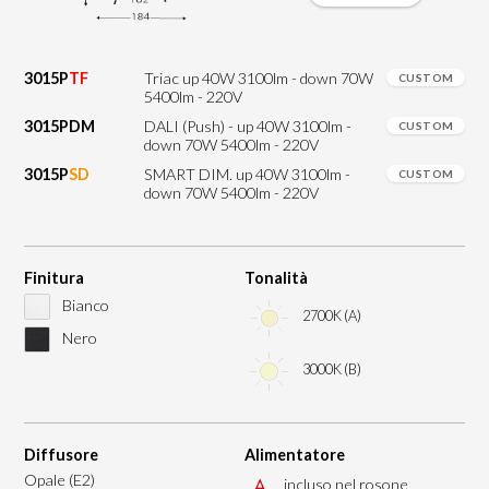
3015P
TF
Triac up 40W 3100lm - down 70W
CUSTOM
5400lm - 220V
3015PDM
DALI (Push) - up 40W 3100lm -
CUSTOM
down 70W 5400lm - 220V
3015P
SD
SMART DIM. up 40W 3100lm -
CUSTOM
down 70W 5400lm - 220V
Finitura
Tonalità
Bianco
2700K (A)
Nero
3000K (B)
Diffusore
Alimentatore
Opale (E2)
incluso nel rosone