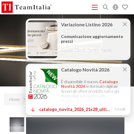
R
Listino Prezzi - 2026
Catalogo Novità 2026
DECORATIVE
(513K)
(8M)
CATALOGUE 2025
TECHNICAL CATALOGUE 2025
(12M)
(10M)
COMPANY PROFILE ITA
COMPANY PROFILE GB
COMPANY
(3M)
(3M)
PROFILE DE
StarTeam 1 (introduzione)
StarTeam 2
(3M)
(16M)
(prodotto)
★Istruzioni Touch-Dim e Sincronizzazione
(15M)
(110K)
Home
Prodotti
Overlap decò