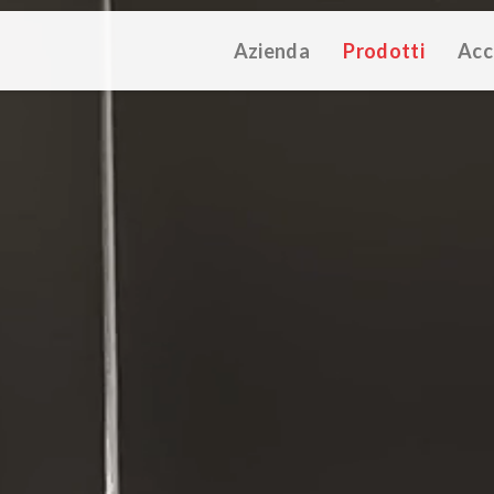
Azienda
Prodotti
Acc
ATALOGUE 2025
TECHNICAL CATALOGUE 2025
COMPANY 
(12M)
(10M)
struzioni Touch-Dim e Sincronizzazione
(110K)