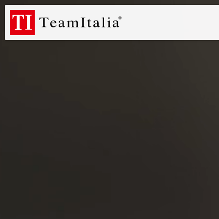
R
Listino Prezzi - 2026
Catalogo Novità 2026
DECORATIVE C
(513K)
(8M)
DE
StarTeam 1 (introduzione)
StarTeam 2 (prodotto)
★I
(3M)
(16M)
(15M)