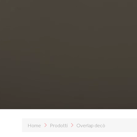
Home
Prodotti
Overlap decò