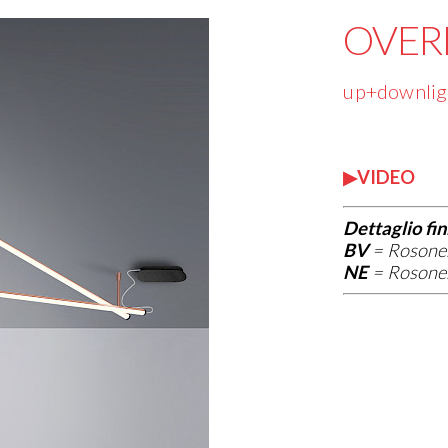
OVER
up+downlig
▶VIDEO
Dettaglio fin
BV
=
Rosone:
NE
=
Rosone: