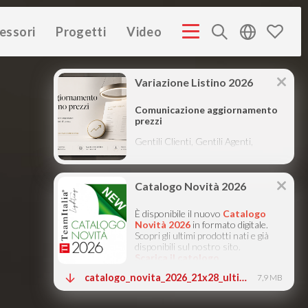
essori
Progetti
Video
PROFILE ITA
COMPANY PROFILE GB
COMPANY PROFILE
(3M)
(3M)