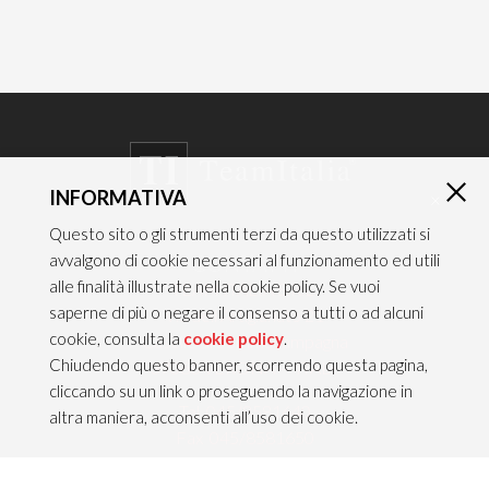
INFORMATIVA
×
Questo sito o gli strumenti terzi da questo utilizzati si
CONTATTI
avvalgono di cookie necessari al funzionamento ed utili
alle finalità illustrate nella cookie policy. Se vuoi
TEAM ITALIA S.R.L.
saperne di più o negare il consenso a tutti o ad alcuni
Via dell’Artigianato 21
cookie, consulta la
cookie policy
.
Caselle di Sommacampagna
Chiudendo questo banner, scorrendo questa pagina,
37066 VERONA — ITALY
cliccando su un link o proseguendo la navigazione in
Tel 045/8581640
altra maniera, acconsenti all’uso dei cookie.
Fax 045/8581650
info@teamitaliailluminazione.it