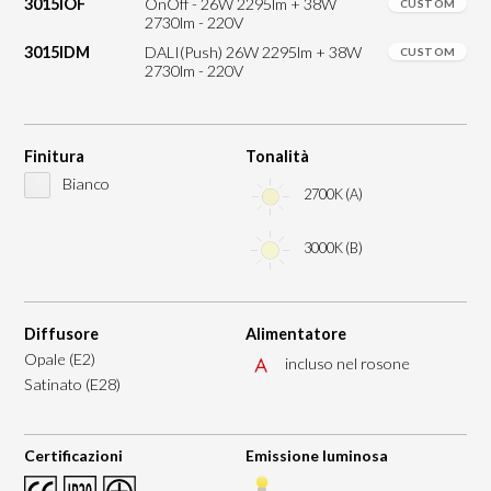
3015IOF
OnOff - 26W 2295lm + 38W
CUSTOM
2730lm - 220V
3015IDM
DALI(Push) 26W 2295lm + 38W
CUSTOM
2730lm - 220V
Finitura
Tonalità
Bianco
2700K (A)
3000K (B)
Diffusore
Alimentatore
Opale (E2)
incluso nel rosone
Satinato (E28)
Certificazioni
Emissione luminosa