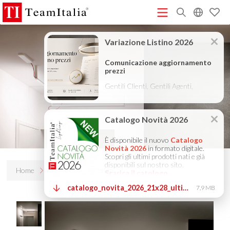
R
Listino Prezzi - 2026
Catalogo Novità 2026
DECORATIVE
(513K)
(8M)
CATALOGUE 2025
TECHNICAL CATALOGUE 2025
(12M)
(10M)
COMPANY PROFILE ITA
COMPANY PROFILE GB
COMPANY
(3M)
(3M)
PROFILE DE
StarTeam 1 (introduzione)
StarTeam 2
(3M)
(16M)
(prodotto)
★Istruzioni Touch-Dim e Sincronizzazione
(15M)
(110K)
Home
Prodotti
Overlap