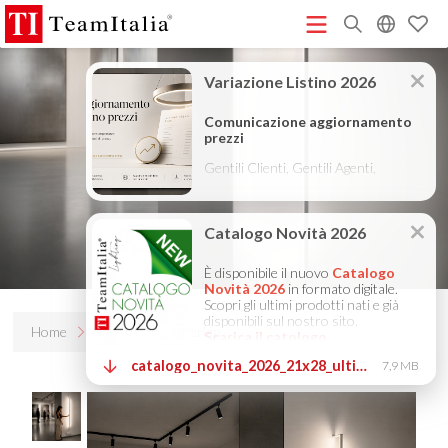
R
Listino Prezzi - 2026
Catalogo Novità 2026
DECORATIVE
(513K)
(8M)
CATALOGUE 2025
TECHNICAL CATALOGUE 2025
(12M)
(10M)
COMPANY PROFILE ITA
COMPANY PROFILE GB
COMPANY
(3M)
(3M)
PROFILE DE
StarTeam 1 (introduzione)
StarTeam 2
(3M)
(16M)
(prodotto)
★Istruzioni Touch-Dim e Sincronizzazione
(15M)
(110K)
Home
Prodotti
Overlap