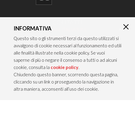
CONTATTI
INFORMATIVA
×
TEAM ITALIA S.R.L.
Via dell’Artigianato 21
Questo sito o gli strumenti terzi da questo utilizzati si
Caselle di Sommacampagna
avvalgono di cookie necessari al funzionamento ed utili
37066 VERONA — ITALY
alle finalità illustrate nella cookie policy. Se vuoi
saperne di più o negare il consenso a tutti o ad alcuni
Tel 045/8581640
cookie, consulta la
cookie policy
.
Fax 045/8581650
Chiudendo questo banner, scorrendo questa pagina,
info@teamitaliailluminazione.it
cliccando su un link o proseguendo la navigazione in
PEC teamitaliasrl@gigapec.it
altra maniera, acconsenti all’uso dei cookie.
NOTE LEGALI
P.IVA 02704210232
C.F. 10368360151
Info legali &