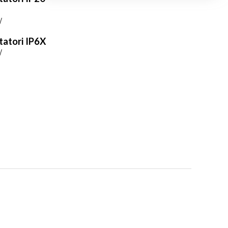
W
tatori IP6X
W