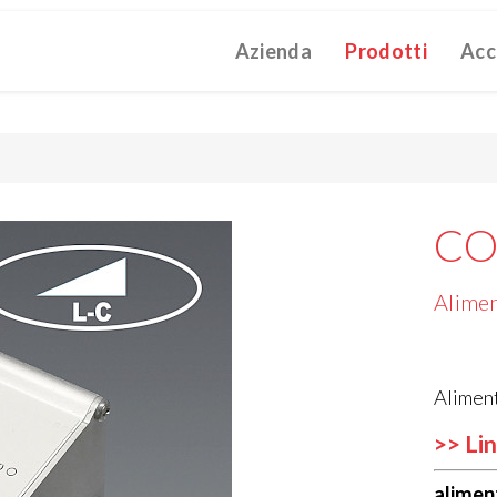
Azienda
Prodotti
Acc
ATALOGUE 2025
TECHNICAL CATALOGUE 2025
COMPANY 
(12M)
(10M)
struzioni Touch-Dim e Sincronizzazione
(110K)
CO
Alimen
Alimen
>> Lin
alimen