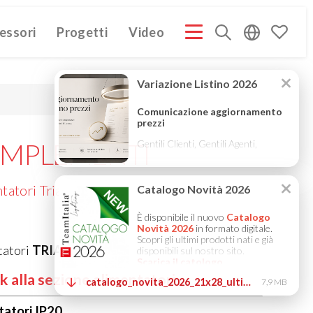
essori
Progetti
Video
PROFILE ITA
COMPANY PROFILE GB
COMPANY PROFILE
(3M)
(3M)
MPLEMENTI
tatori Triac
tatori
TRIAC 24Vdc
k alla sezione alimentatori
tatori IP20