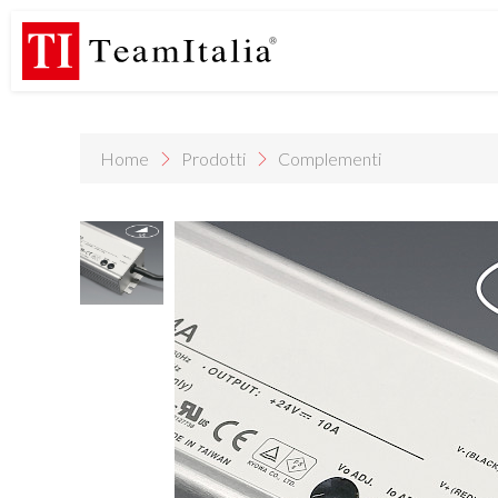
R
Listino Prezzi - 2026
Catalogo Novità 2026
DECORATIVE C
(513K)
(8M)
DE
StarTeam 1 (introduzione)
StarTeam 2 (prodotto)
★I
(3M)
(16M)
(15M)
Home
Prodotti
Complementi