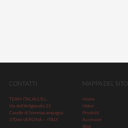
CONTATTI
MAPPA DEL SITO
TEAM ITALIA S.R.L.
Home
Via dell’Artigianato 21
Video
Caselle di Sommacampagna
Prodotti
37066 VERONA — ITALY
Accessori
Blog