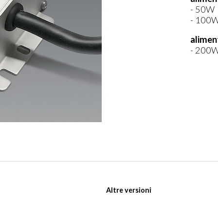
- 50W
- 100
alimen
- 200