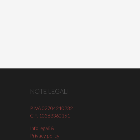
NOTE LEGALI
P.IVA 02704210232
C.F. 10368360151
Info legali &
Privacy policy