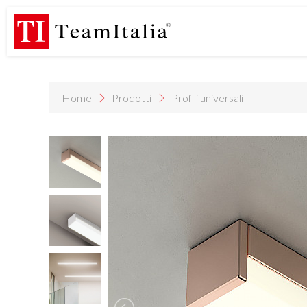
R
Listino Prezzi - 2026
Catalogo Novità 2026
DECORATIVE C
(513K)
(8M)
DE
StarTeam 1 (introduzione)
StarTeam 2 (prodotto)
★I
(3M)
(16M)
(15M)
Home
Prodotti
Profili universali