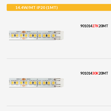
14.4W/MT IP20 (1MT)
901014
27K
20MT
901014
30K
20MT