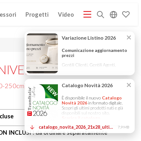
essori
Progetti
Video
PROFILE ITA
COMPANY PROFILE GB
COMPANY PROFILE
(3M)
(3M)
NIVERSALI
00-250cm]
ncluse
NON INCLUSI ! da ordinare separatamente