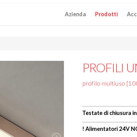
Azienda
Prodotti
Acc
ATALOGUE 2025
TECHNICAL CATALOGUE 2025
COMPANY 
(12M)
(10M)
struzioni Touch-Dim e Sincronizzazione
(110K)
PROFILI U
profilo multiuso [1
Testate di chiusura i
! Alimentatori 24V 