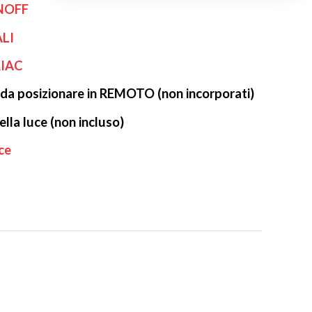
ONOFF
ALI
RIAC
 da posizionare in REMOTO (non incorporati)
lla luce (non incluso)
ce