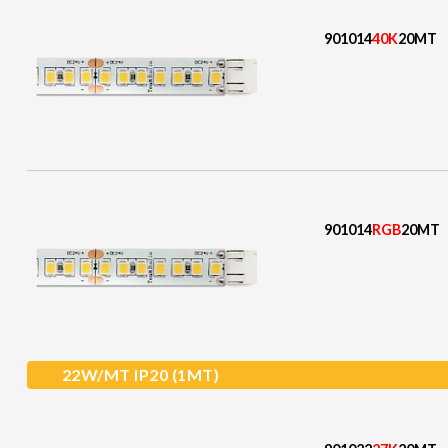
901014
40K
20MT
901014
RGB
20MT
22W/MT IP20 (1MT)