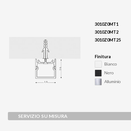
3010Z0MT1
3010Z0MT2
3010Z0MT25
Finitura
Bianco
Nero
Alluminio
SERVIZIO SU MISURA