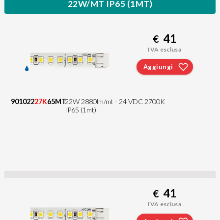
22W/MT IP65 (1MT)
41
€
IVA esclusa
Aggiungi
901022
27K
65MT
22W 2880lm/mt - 24 VDC 2700K
IP65 (1mt)
41
€
IVA esclusa