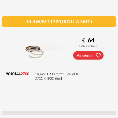
14.4W/MT IP20 (ROLLA 5MT)
64
€
IVA esclusa
Aggiungi
9010144
2700
14,4W 1900lm/mt - 24 VDC
2700K IP20 (5mt)