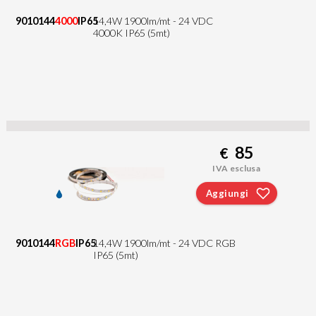
9010144
4000
IP65
14,4W 1900lm/mt - 24 VDC
4000K IP65 (5mt)
85
€
IVA esclusa
Aggiungi
9010144
RGB
IP65
14,4W 1900lm/mt - 24 VDC RGB
IP65 (5mt)