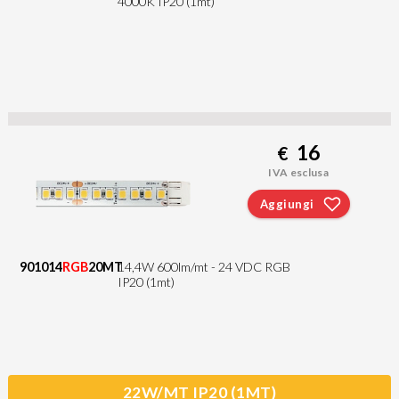
4000K IP20 (1mt)
16
€
IVA esclusa
Aggiungi
901014
RGB
20MT
14,4W 600lm/mt - 24 VDC RGB
IP20 (1mt)
22W/MT IP20 (1MT)