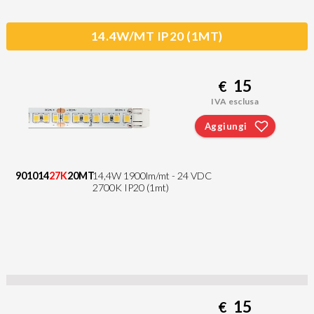
14.4W/MT IP20 (1MT)
15
€
IVA esclusa
Aggiungi
901014
27K
20MT
14,4W 1900lm/mt - 24 VDC
2700K IP20 (1mt)
15
€