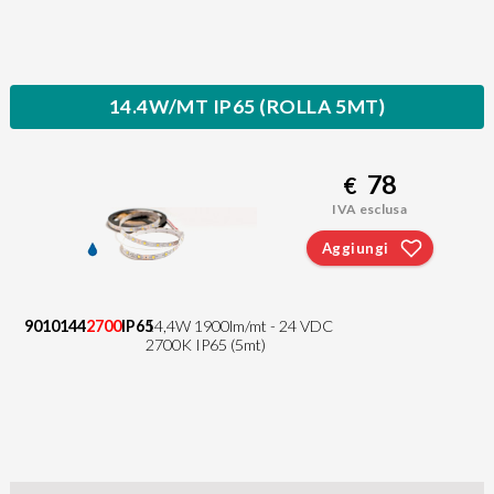
14.4W/MT IP65 (ROLLA 5MT)
78
€
IVA esclusa
Aggiungi
9010144
2700
IP65
14,4W 1900lm/mt - 24 VDC
2700K IP65 (5mt)