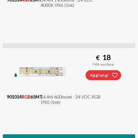
4000K IP65 (1mt)
18
€
IVA esclusa
Aggiungi
901014
RGB
65MT
14,4W 600lm/mt - 24 VDC RGB
IP65 (1mt)