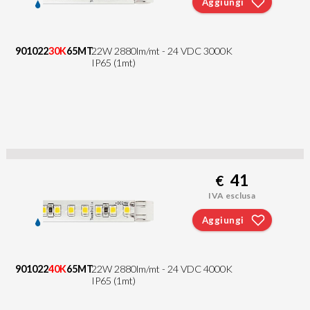
Aggiungi
901022
30K
65MT
22W 2880lm/mt - 24 VDC 3000K
IP65 (1mt)
41
€
IVA esclusa
Aggiungi
901022
40K
65MT
22W 2880lm/mt - 24 VDC 4000K
IP65 (1mt)