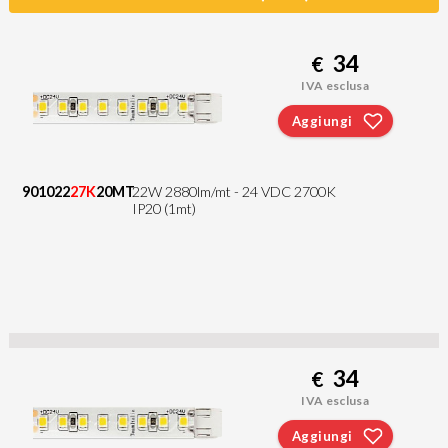
34
€
IVA esclusa
Aggiungi
901022
27K
20MT
22W 2880lm/mt - 24 VDC 2700K
IP20 (1mt)
34
€
IVA esclusa
Aggiungi