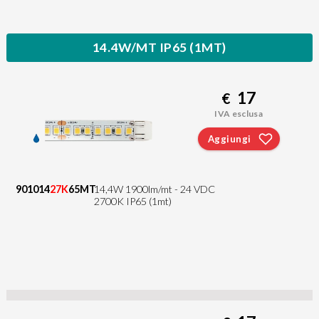
14.4W/MT IP65 (1MT)
17
€
IVA esclusa
Aggiungi
901014
27K
65MT
14,4W 1900lm/mt - 24 VDC
2700K IP65 (1mt)