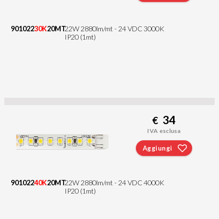
901022
30K
20MT
22W 2880lm/mt - 24 VDC 3000K
IP20 (1mt)
34
€
IVA esclusa
Aggiungi
901022
40K
20MT
22W 2880lm/mt - 24 VDC 4000K
IP20 (1mt)