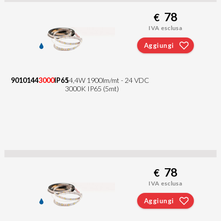
78
€
IVA esclusa
Aggiungi
9010144
3000
IP65
14,4W 1900lm/mt - 24 VDC
3000K IP65 (5mt)
78
€
IVA esclusa
Aggiungi