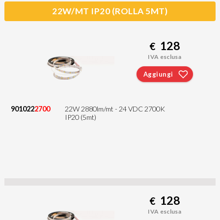
22W/MT IP20 (ROLLA 5MT)
128
€
IVA esclusa
Aggiungi
901022
2700
22W 2880lm/mt - 24 VDC 2700K
IP20 (5mt)
128
€
IVA esclusa