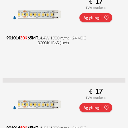
17
€
IVA esclusa
Aggiungi
901014
30K
65MT
14,4W 1900lm/mt - 24 VDC
3000K IP65 (1mt)
17
€
IVA esclusa
Aggiungi
901014
40K
65MT
14,4W 1900lm/mt - 24 VDC