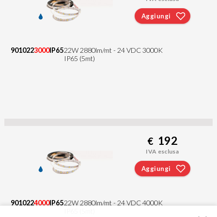
Aggiungi
901022
3000
IP65
22W 2880lm/mt - 24 VDC 3000K
IP65 (5mt)
192
€
IVA esclusa
Aggiungi
901022
4000
IP65
22W 2880lm/mt - 24 VDC 4000K
IP65 (5mt)