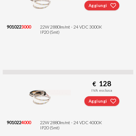
Aggiungi
901022
3000
22W 2880lm/mt - 24 VDC 3000K
IP20 (5mt)
128
€
IVA esclusa
Aggiungi
901022
4000
22W 2880lm/mt - 24 VDC 4000K
IP20 (5mt)