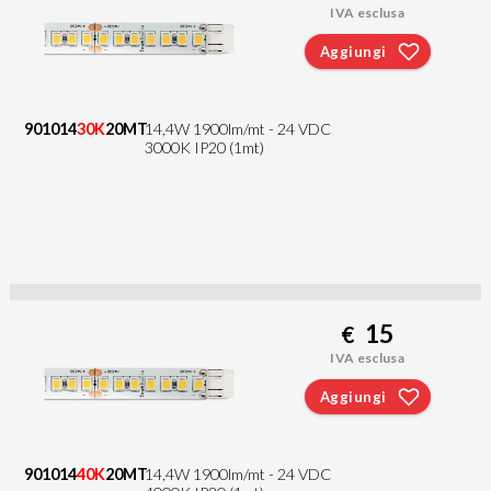
IVA esclusa
Aggiungi
901014
30K
20MT
14,4W 1900lm/mt - 24 VDC
3000K IP20 (1mt)
15
€
IVA esclusa
Aggiungi
901014
40K
20MT
14,4W 1900lm/mt - 24 VDC