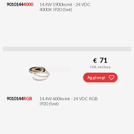
9010144
4000
14,4W 1900lm/mt - 24 VDC
4000K IP20 (5mt)
71
€
IVA esclusa
Aggiungi
9010144
RGB
14,4W 600lm/mt - 24 VDC RGB
IP20 (5mt)