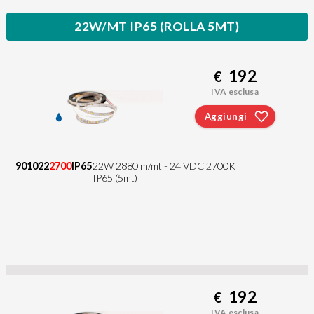
22W/MT IP65 (ROLLA 5MT)
192
€
IVA esclusa
Aggiungi
901022
2700
IP65
22W 2880lm/mt - 24 VDC 2700K
IP65 (5mt)
192
€
IVA esclusa