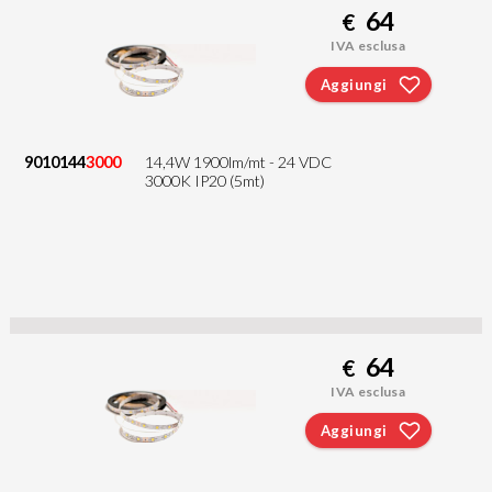
64
€
IVA esclusa
Aggiungi
9010144
3000
14,4W 1900lm/mt - 24 VDC
3000K IP20 (5mt)
64
€
IVA esclusa
Aggiungi