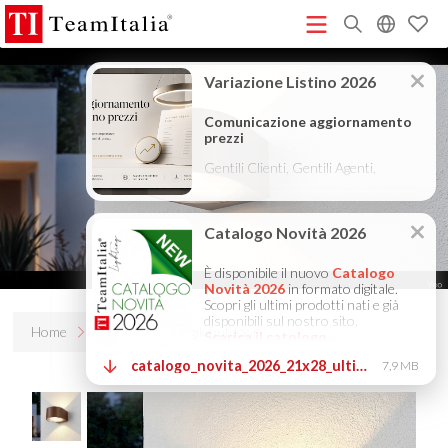
R
Listino Prezzi - 2026
Catalogo Novità 2026
DECORATIVE
(513K)
(8M)
CATALOGUE 2025
TECHNICAL CATALOGUE 2025
(12M)
(10M)
COMPANY PROFILE ITA
COMPANY PROFILE GB
COMPANY
(3M)
(3M)
PROFILE DE
StarTeam 1 (introduzione)
StarTeam 2
(3M)
(16M)
(prodotto)
★Istruzioni Touch-Dim e Sincronizzazione
(15M)
(110K)
Home
Prodotti
Magik outdoor