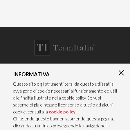
CONTATTI
INFORMATIVA
×
TEAM ITALIA S.R.L.
Questo sito o gli strumenti terzi da questo utilizzati si
Via dell’Artigianato 21
avvalgono di cookie necessari al funzionamento ed utili
Caselle di Sommacampagna
alle finalità illustrate nella cookie policy. Se vuoi
37066 VERONA — ITALY
saperne di più o negare il consenso a tutti o ad alcuni
Tel 045/8581640
cookie, consulta la
cookie policy
.
Fax 045/8581650
Chiudendo questo banner, scorrendo questa pagina,
info@teamitaliailluminazione.it
cliccando su un link o proseguendo la navigazione in