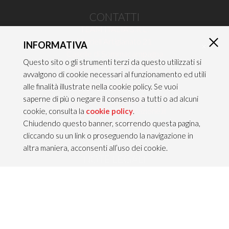
CONTATTI
TEAM ITALIA S.R.L.
Via dell’Artigianato 21
INFORMATIVA
×
Caselle di Sommacampagna
Questo sito o gli strumenti terzi da questo utilizzati si
37066 VERONA — ITALY
avvalgono di cookie necessari al funzionamento ed utili
Tel 045/8581640
alle finalità illustrate nella cookie policy. Se vuoi
Fax 045/8581650
saperne di più o negare il consenso a tutti o ad alcuni
info@teamitaliailluminazione.it
cookie, consulta la
cookie policy
.
PEC teamitaliasrl@gigapec.it
Chiudendo questo banner, scorrendo questa pagina,
cliccando su un link o proseguendo la navigazione in
altra maniera, acconsenti all’uso dei cookie.
NOTE LEGALI
P.IVA 02704210232
C.F. 10368360151
Info legali &
Privacy policy