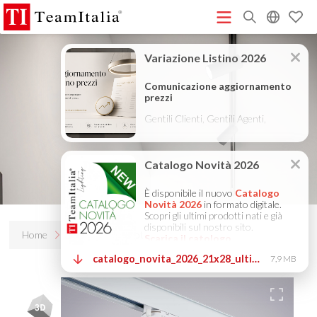
R
Listino Prezzi - 2026
Catalogo Novità 2026
DECORATIVE
(513K)
(8M)
CATALOGUE 2025
TECHNICAL CATALOGUE 2025
(12M)
(10M)
COMPANY PROFILE ITA
COMPANY PROFILE GB
COMPANY
(3M)
(3M)
PROFILE DE
StarTeam 1 (introduzione)
StarTeam 2
(3M)
(16M)
(prodotto)
★Istruzioni Touch-Dim e Sincronizzazione
(15M)
(110K)
Home
Prodotti
S-pot