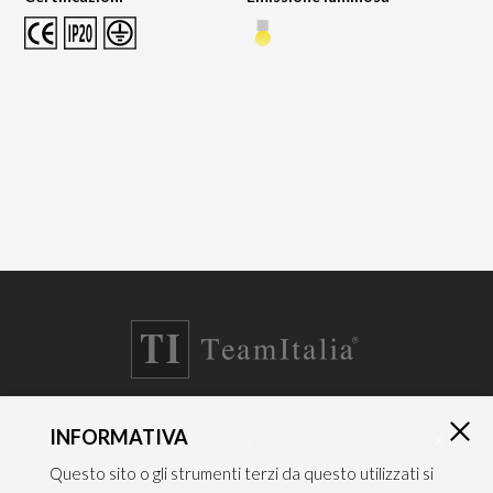
INFORMATIVA
CONTATTI
×
TEAM ITALIA S.R.L.
Questo sito o gli strumenti terzi da questo utilizzati si