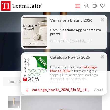
R
Listino Prezzi - 2026
Catalogo Novità 2026
DECORATIVE
(513K)
(8M)
CATALOGUE 2025
TECHNICAL CATALOGUE 2025
(12M)
(10M)
COMPANY PROFILE ITA
COMPANY PROFILE GB
COMPANY
(3M)
(3M)
PROFILE DE
StarTeam 1 (introduzione)
StarTeam 2
(3M)
(16M)
(prodotto)
★Istruzioni Touch-Dim e Sincronizzazione
(15M)
(110K)
Home
Prodotti
S-pot home