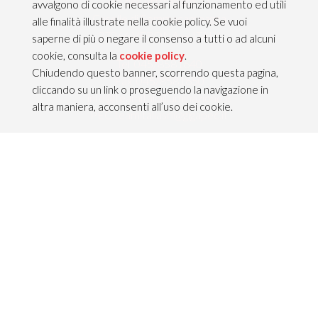
Via dell’Artigianato 21
avvalgono di cookie necessari al funzionamento ed utili
Caselle di Sommacampagna
alle finalità illustrate nella cookie policy. Se vuoi
37066 VERONA — ITALY
saperne di più o negare il consenso a tutti o ad alcuni
cookie, consulta la
cookie policy
.
Tel 045/8581640
Chiudendo questo banner, scorrendo questa pagina,
Fax 045/8581650
cliccando su un link o proseguendo la navigazione in
info@teamitaliailluminazione.it
altra maniera, acconsenti all’uso dei cookie.
PEC teamitaliasrl@gigapec.it
NOTE LEGALI
P.IVA 02704210232
C.F. 10368360151
Info legali &
Privacy policy