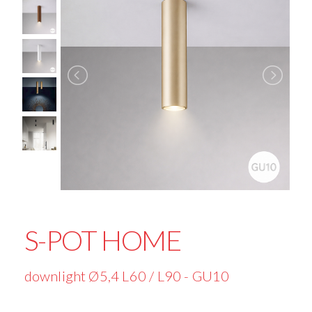
S-POT HOME
downlight Ø5,4 L60 / L90 - GU10