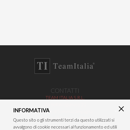
CONTATTI
TEAM ITALIA S.R.L.
Via dell’Artigianato 21
INFORMATIVA
×
Caselle di Sommacampagna
37066 VERONA — ITALY
Questo sito o gli strumenti terzi da questo utilizzati si
avvalgono di cookie necessari al funzionamento ed utili
Tel 045/8581640