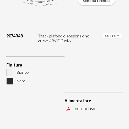
Scheda tecnica
9074R48
Track plafone o sospensione
CUSTOM
curvo 48V DC r46
Finitura
Bianco
Nero
Alimentatore
non incluso