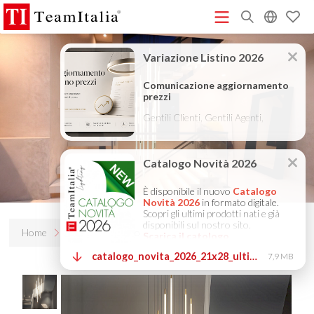
R
Listino Prezzi - 2026
Catalogo Novità 2026
DECORATIVE
(513K)
(8M)
CATALOGUE 2025
TECHNICAL CATALOGUE 2025
(12M)
(10M)
COMPANY PROFILE ITA
COMPANY PROFILE GB
COMPANY
(3M)
(3M)
PROFILE DE
StarTeam 1 (introduzione)
StarTeam 2
(3M)
(16M)
(prodotto)
★Istruzioni Touch-Dim e Sincronizzazione
(15M)
(110K)
Home
Prodotti
Stilio