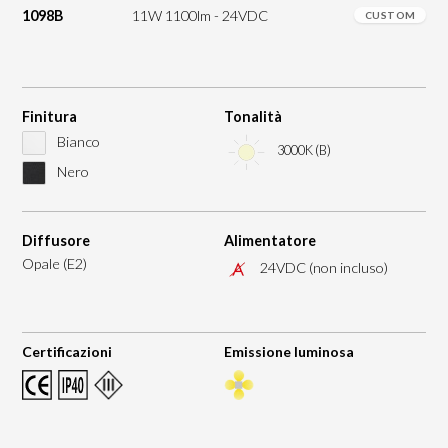
1098B
11W 1100lm - 24VDC
CUSTOM
Finitura
Tonalità
Bianco
3000K (B)
Nero
Diffusore
Alimentatore
Opale (E2)
24VDC (non incluso)
Certificazioni
Emissione luminosa