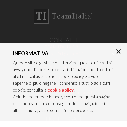
CONTATTI
TEAM ITALIA S.R.L.
INFORMATIVA
Via dell’Artigianato 21
×
Caselle di Sommacampagna
Questo sito o gli strumenti terzi da questo utilizzati si
37066 VERONA — ITALY
avvalgono di cookie necessari al funzionamento ed utili
alle finalità illustrate nella cookie policy. Se vuoi
Tel 045/8581640
saperne di più o negare il consenso a tutti o ad alcuni
Fax 045/8581650
cookie, consulta la
cookie policy
.
info@teamitaliailluminazione.it
Chiudendo questo banner, scorrendo questa pagina,
PEC teamitaliasrl@gigapec.it
cliccando su un link o proseguendo la navigazione in
altra maniera, acconsenti all’uso dei cookie.
NOTE LEGALI
P.IVA 02704210232