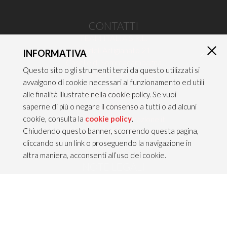
CONTATTI
TEAM ITALIA S.R.L.
Via dell’Artigianato 21
INFORMATIVA
×
Caselle di Sommacampagna
Questo sito o gli strumenti terzi da questo utilizzati si
37066 VERONA — ITALY
avvalgono di cookie necessari al funzionamento ed utili
alle finalità illustrate nella cookie policy. Se vuoi
Tel 045/8581640
saperne di più o negare il consenso a tutti o ad alcuni
Fax 045/8581650
cookie, consulta la
cookie policy
.
info@teamitaliailluminazione.it
Chiudendo questo banner, scorrendo questa pagina,
PEC teamitaliasrl@gigapec.it
cliccando su un link o proseguendo la navigazione in
altra maniera, acconsenti all’uso dei cookie.
NOTE LEGALI
P.IVA 02704210232
C.F. 10368360151
Info legali &
Privacy policy