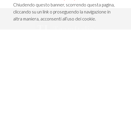
Chiudendo questo banner, scorrendo questa pagina,
cliccando su un link o proseguendo la navigazione in
altra maniera, acconsenti all’uso dei cookie.
CONTATTI
TEAM ITALIA S.R.L.
Via dell’Artigianato 21
Caselle di Sommacampagna
37066 VERONA — ITALY
Tel 045/8581640
Fax 045/8581650
info@teamitaliailluminazione.it
PEC teamitaliasrl@gigapec.it