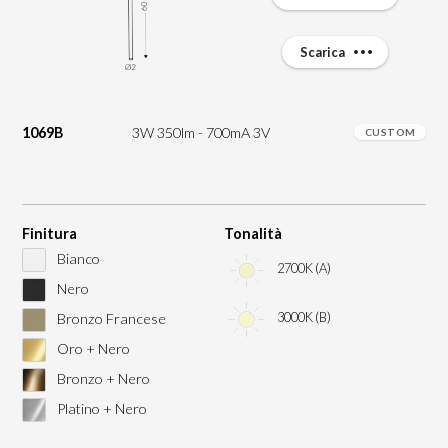
Scarica
1069B
3W 350lm - 700mA 3V
CUSTOM
Finitura
Tonalità
Bianco
2700K (A)
Nero
3000K (B)
Bronzo Francese
Oro + Nero
Bronzo + Nero
Platino + Nero