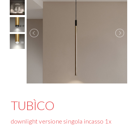
TUBÌCO
downlight versione singola incasso 1x