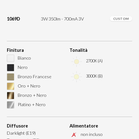
1069D
3W 350lm - 700mA 3V
CUSTOM
Finitura
Tonalità
Bianco
2700K (A)
Nero
3000K (B)
Bronzo Francese
Oro + Nero
Bronzo + Nero
Platino + Nero
Diffusore
Alimentatore
Darklight (E19)
non incluso