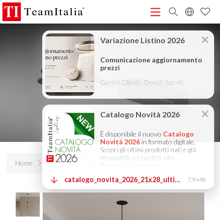
R
Listino Prezzi - 2026
Catalogo Novità 2026
DECORATIVE
(513K)
(8M)
CATALOGUE 2025
TECHNICAL CATALOGUE 2025
(12M)
(10M)
COMPANY PROFILE ITA
COMPANY PROFILE GB
COMPANY
(3M)
(3M)
PROFILE DE
StarTeam 1 (introduzione)
StarTeam 2
(3M)
(16M)
(prodotto)
★Istruzioni Touch-Dim e Sincronizzazione
(15M)
(110K)
Home
Prodotti
Tubìco