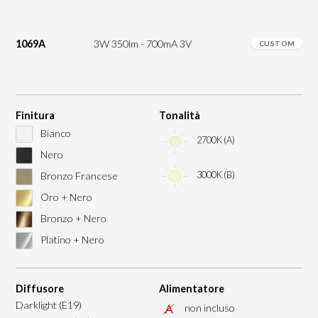
1069A
3W 350lm - 700mA 3V
CUSTOM
Finitura
Tonalità
Bianco
2700K (A)
Nero
3000K (B)
Bronzo Francese
Oro + Nero
Bronzo + Nero
Platino + Nero
Diffusore
Alimentatore
Darklight (E19)
non incluso