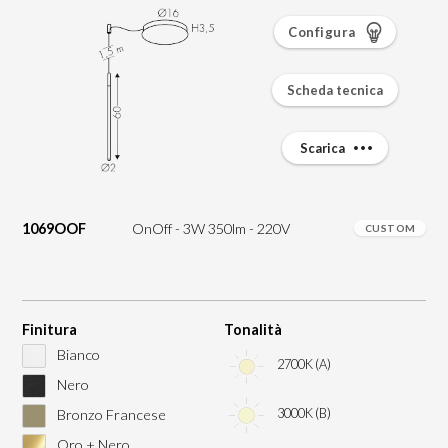
Configura
Scheda tecnica
Scarica
1069OOF
OnOff - 3W 350lm - 220V
CUSTOM
Finitura
Tonalità
Bianco
2700K (A)
Nero
3000K (B)
Bronzo Francese
Oro + Nero